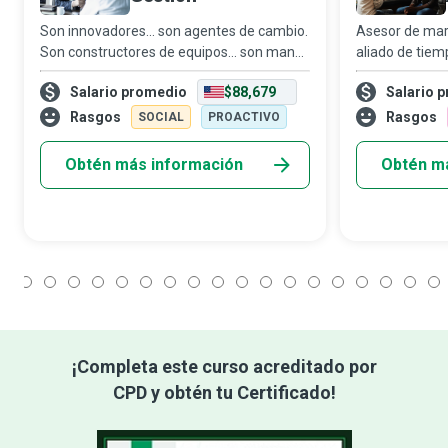
Son innovadores... son agentes de cambio.
Asesor de mar
Son constructores de equipos... son manos
aliado de tiem
que ayudan. Son quienes hacen que las
representante 
Salario promedio
$88,679
Salario 
cosas sucedan. Son consultores de
aspecto comerc
gestión que usan análisis de Big Data para
intermediario e
Rasgos
Rasgos
SOCIAL
PROACTIVO
a
p
Obtén más información
Obtén m
1
2
3
4
5
6
7
8
9
10
11
12
13
14
15
16
17
18
¡Completa este curso acreditado por
CPD y obtén tu Certificado!