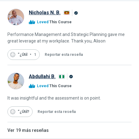
Nicholas N. B.
Graduado
Loved
This Course
de
Alison
Performance Management and Strategic Planning gave me
great leverage at my workplace. Thank you, Alison
“¿Útil
1
Reportar esta reseña
Abdullahi B.
Graduado
Loved
This Course
de
Alison
It was insightful and the assessment is on point.
“¿Útil
Reportar esta reseña
Ver
19
más reseñas