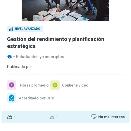
NIVEL AVANZADO
Gestión del rendimiento y planificación
estratégica
-
Estudiantes ya inscriptos
Publicado por
Horas promedio
Contiene video
Acreditado por CPD
-
-
No me interesa