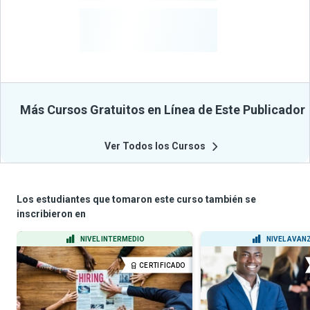
-
Estudiantes
Beneficiados
Con Sus
Cursos
Más Cursos Gratuitos en Línea de Este Publicador
Ver Todos los Cursos
Los estudiantes que tomaron este curso también se
inscribieron en
NIVEL INTERMEDIO
NIVEL AVAN
CERTIFICADO