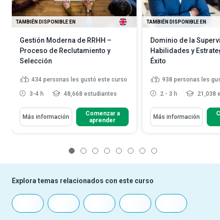
TAMBIÉN DISPONIBLE EN
TAMBIÉN DISPONIBLE EN
Gestión Moderna de RRHH –
Dominio de la Superv
Proceso de Reclutamiento y
Habilidades y Estrate
Selección
Éxito
434
personas les gustó este curso
938
personas les gu
3-4 h
48,668 estudiantes
2 - 3 h
21,038 
Comenzar a
C
Más información
Más información
aprender
1
2
3
4
5
6
7
8
Explora temas relacionados con este curso