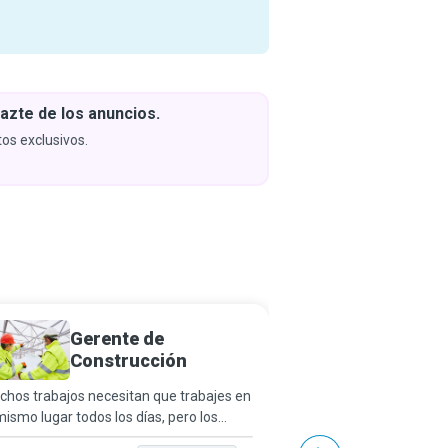
azte de los anuncios.
Descar
y apren
os exclusivos.
Próximam
Gerente de
Deline
Construcción
hos trabajos necesitan que trabajes en
Elaborar dibujos técnic
mismo lugar todos los días, pero los
planos sigue siendo fu
entes de construcción se adaptan a la
procesos modernos de 