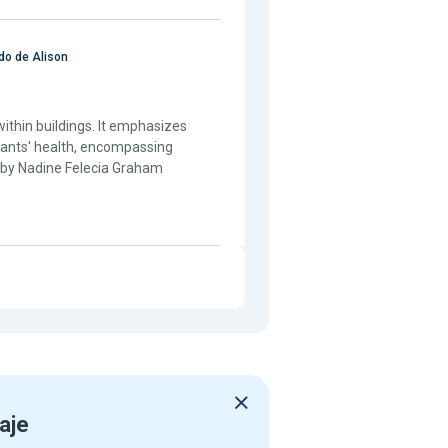
o de Alison
ithin buildings. It emphasizes
pants' health, encompassing
e by Nadine Felecia Graham
aje