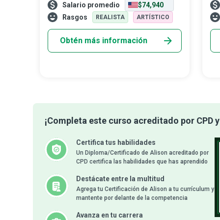
Salario promedio
$74,940
como el futuro de la construcción. Los
nat
técnicos en edificios inteligentes los
tra
Rasgos
REALISTA
ARTÍSTICO
ayudan
Obtén más información
¡Completa este curso acreditado por CPD y 
Certifica tus habilidades
Un Diploma/Certificado de Alison acreditado por
CPD certifica las habilidades que has aprendido
Destácate entre la multitud
Agrega tu Certificación de Alison a tu currículum y
mantente por delante de la competencia
Avanza en tu carrera