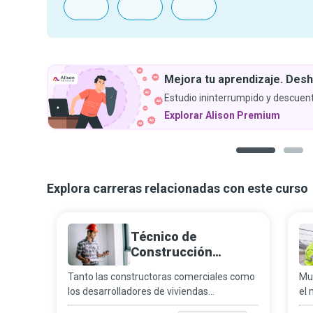
Mejora tu aprendizaje. Desh
Estudio ininterrumpido y descuent
Explorar Alison Premium
1
2
Explora carreras relacionadas con este curso
Técnico de
Construcción
Inteligente
Tanto las constructoras comerciales como
Muc
los desarrolladores de viviendas
el 
particulares consideran la automatización
ger