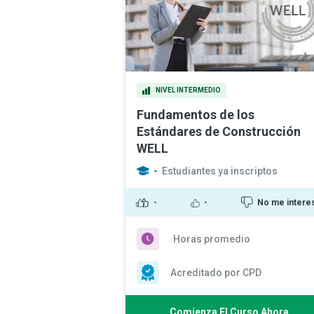
NIVEL INTERMEDIO
Fundamentos de los
Estándares de Construcción
WELL
-
Estudiantes ya inscriptos
-
-
No me intere
Horas promedio
Acreditado por CPD
Comienza El Curso Ahora