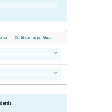
urso
Certificados
de Alison
nderás