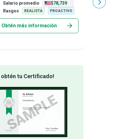
Salario promedio
$78,739
Salario promedio
uraleza de cada proyecto en el que
manufactura, contribuy
bajan, donde sea que los lleve. Cada
proyectos se complete
Rasgos
Rasgos
REALISTA
PROACTIVO
REALIS
precisa, segura,
Obtén más información
Obtén más info
obtén tu Certificado!