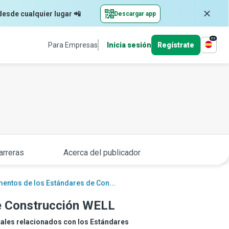
desde cualquier lugar 📲
Descargar app
es
Para Empresas
Inicia sesión
Regístrate
arreras
Acerca del publicador
entos de los Estándares de Con...
e Construcción WELL
tales relacionados con los Estándares