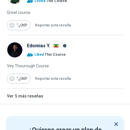
Loved
This Course
de
Alison
Great course
“¿Útil
Reportar esta reseña
Edomias Y.
Graduado
Liked
This Course
de
Alison
Vey Thourough Course
“¿Útil
Reportar esta reseña
Ver
5
más reseñas
¿Quieres crear un plan de