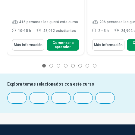
416
personas les gustó este curso
206
personas les gu
10-15 h
48,012 estudiantes
2 - 3 h
24,902 
Comenzar a
C
Más información
Más información
aprender
1
2
3
4
5
6
7
8
Explora temas relacionados con este curso