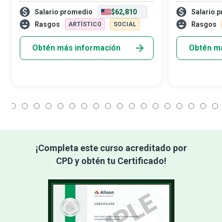
para gestionar con éxito una crisis de
que ayudan. S
Salario promedio
$62,810
Salario 
publicidad, evitar un desastre de
cosas sucedan
propaganda o mejorar la imagen pública
gestión que us
Rasgos
Rasgos
ARTÍSTICO
SOCIAL
de su
a
Obtén más información
Obtén m
1
2
3
4
5
6
7
8
9
10
11
12
13
14
15
16
17
18
¡Completa este curso acreditado por
CPD y obtén tu Certificado!