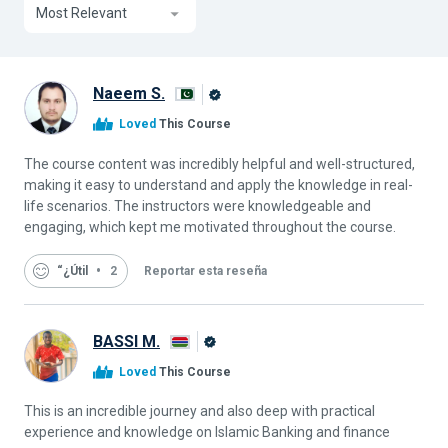
Most Relevant
Naeem S.
Graduado
Loved
This Course
de
Alison
The course content was incredibly helpful and well-structured,
making it easy to understand and apply the knowledge in real-
life scenarios. The instructors were knowledgeable and
engaging, which kept me motivated throughout the course.
“¿Útil
2
Reportar esta reseña
BASSI M.
Graduado
Loved
This Course
de
Alison
This is an incredible journey and also deep with practical
experience and knowledge on Islamic Banking and finance