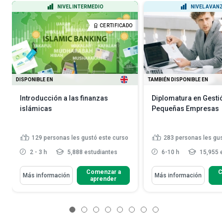
NIVEL INTERMEDIO
NIVEL AVAN
CERTIFICADO
DISPONIBLE EN
TAMBIÉN DISPONIBLE EN
Introducción a las finanzas
Diplomatura en Gesti
islámicas
Pequeñas Empresas
129
personas les gustó este curso
283
personas les gu
2 - 3 h
5,888 estudiantes
6-10 h
15,955 
Comenzar a
C
Más información
Más información
aprender
1
2
3
4
5
6
7
8