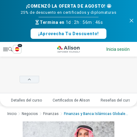
¡COMENZÓ LA OFERTA DE AGOSTO! 🤩
25% de descuento en certificados y diplomaturas
Termina en
1d
:
2h
:
56m
:
46s
¡Aprovecha Tu Descuento!
es
Explorar
Inicia sesión
Detalles del curso
Certificados de Alison
Reseñas del curso
Inicio
Negocios
Finanzas
Finanzas y Banca Islámicas GlobalesFinanzas...