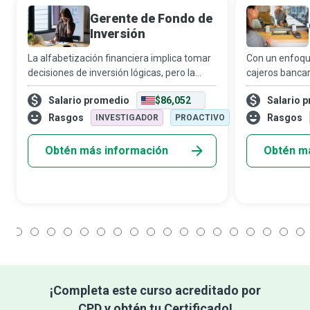
Gerente de Fondo de
Inversión
La alfabetización financiera implica tomar
Con un enfoque
decisiones de inversión lógicas, pero la
cajeros bancari
rápida diversificación de los mercados y las
banco. Se enca
Salario promedio
$86,052
Salario 
economías ha vuelto ese proceso más
personas, inf
complejo. Los gerentes de fondo de
en sus cuentas
Rasgos
Rasgos
INVESTIGADOR
PROACTIVO
Obtén más información
Obtén m
1
2
3
4
5
6
7
8
9
10
11
12
13
14
15
16
17
18
¡Completa este curso acreditado por
CPD y obtén tu Certificado!