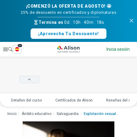
¡COMENZÓ LA OFERTA DE AGOSTO! 🤩
25% de descuento en certificados y diplomaturas
Termina en
0d
:
10h
:
40m
:
17s
¡Aprovecha Tu Descuento!
es
Explorar
Inicia sesión
Detalles del curso
Certificados de Alison
Reseñas del curs
Inicio
Ámbito educativo
Salvaguardia
Explotación sexual i...