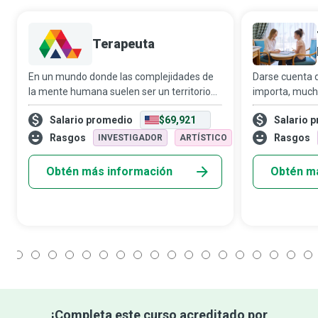
Terapeuta
En un mundo donde las complejidades de
Darse cuenta 
la mente humana suelen ser un territorio
importa, much
inexplorado, los terapeutas guían con
cambiar, puede
Salario promedio
$69,921
Salario 
compasión a las personas hacia las orillas
convertirte en
del autoconocimiento y el bienestar emo
Bienestar Infa
Rasgos
Rasgos
INVESTIGADOR
ARTÍSTICO
habilidades, a
Obtén más información
Obtén m
1
2
3
4
5
6
7
8
9
10
11
12
13
14
15
16
17
18
¡Completa este curso acreditado por