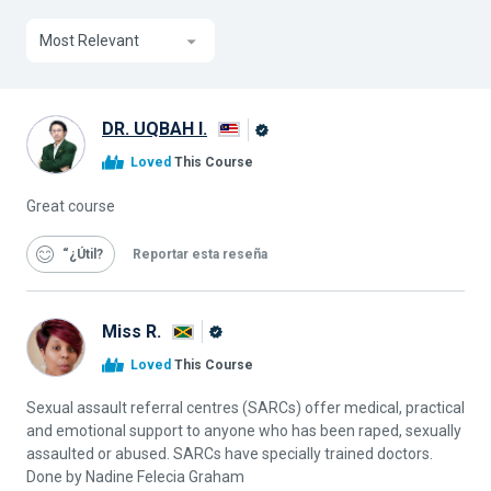
Most Relevant
DR. UQBAH I.
Graduado
Loved
This Course
de
Alison
Great course
“¿Útil
Reportar esta reseña
Miss R.
Graduado
Loved
This Course
de
Alison
Sexual assault referral centres (SARCs) offer medical, practical
and emotional support to anyone who has been raped, sexually
assaulted or abused. SARCs have specially trained doctors.
Done by Nadine Felecia Graham