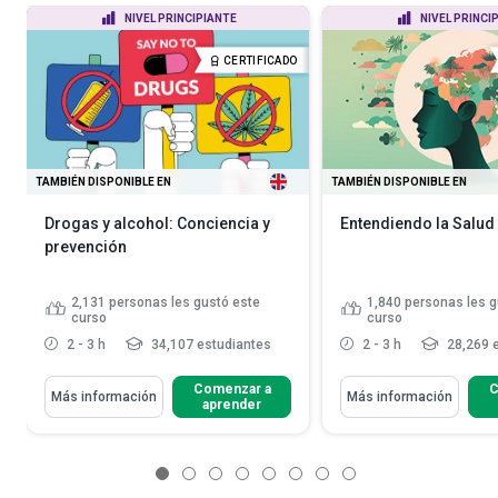
NIVEL PRINCIPIANTE
NIVEL PRINCI
CERTIFICADO
TAMBIÉN DISPONIBLE EN
TAMBIÉN DISPONIBLE EN
Drogas y alcohol: Conciencia y
Entendiendo la Salud
prevención
2,131
personas les gustó este
1,840
personas les g
curso
curso
2 - 3 h
34,107 estudiantes
2 - 3 h
28,269 
Comenzar a
C
Más información
Más información
aprender
1
2
3
4
5
6
7
8