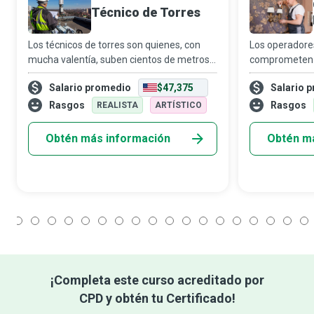
Técnico de Torres
Los técnicos de torres son quienes, con
Los operadores
mucha valentía, suben cientos de metros
comprometen c
bajo un calor abrasador, lluvia intensa o
mantener razo
Salario promedio
$47,375
Salario 
frío extremo para instalar, reparar y dar
todos los resi
mantenimiento a sistemas de comunica
trabajan en cu
Rasgos
Rasgos
REALISTA
ARTÍSTICO
protección y f
Obtén más información
Obtén m
1
2
3
4
5
6
7
8
9
10
11
12
13
14
15
16
17
18
¡Completa este curso acreditado por
CPD y obtén tu Certificado!