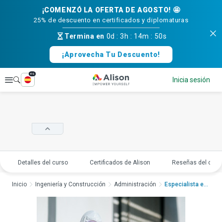
¡COMENZÓ LA OFERTA DE AGOSTO! 🤩
25% de descuento en certificados y diplomaturas
Termina en
0d
:
3h
:
14m
:
49s
¡Aprovecha Tu Descuento!
es
Explorar
Inicia sesión
Detalles del curso
Certificados de Alison
Reseñas del curs
Inicio
Ingeniería y Construcción
Administración
Especialista en Segu...