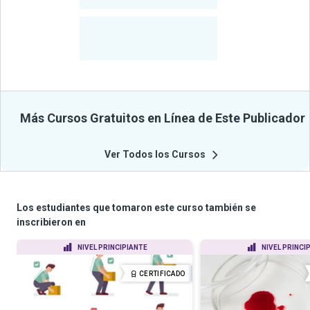
-
Cursos
-
Estudiantes
Beneficiados
Con Sus
Cursos
Más Cursos Gratuitos en Línea de Este Publicador
Ver Todos los Cursos
Los estudiantes que tomaron este curso también se
inscribieron en
NIVEL PRINCIPIANTE
NIVEL PRINCI
CERTIFICADO