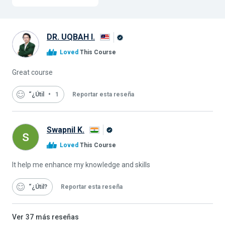
DR. UQBAH I.
Graduado
Loved
This Course
de
Alison
Great course
“¿Útil
1
Reportar esta reseña
Swapnil K.
Graduado
Loved
This Course
de
Alison
It help me enhance my knowledge and skills
“¿Útil
Reportar esta reseña
Ver
37
más reseñas