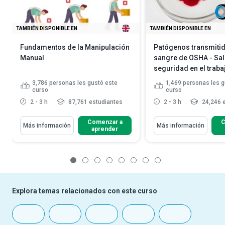
TAMBIÉN DISPONIBLE EN
TAMBIÉN DISPONIBLE EN
Fundamentos de la Manipulación
Patógenos transmiti
Manual
sangre de OSHA - Sal
seguridad en el traba
3,786
personas les gustó este
1,469
personas les g
curso
curso
2 - 3 h
87,761 estudiantes
2 - 3 h
24,246 
Comenzar a
C
Más información
Más información
aprender
1
2
3
4
5
6
7
8
Explora temas relacionados con este curso