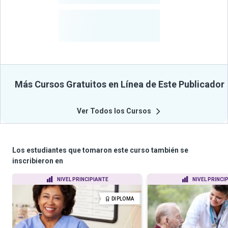
-
Estudiantes
Beneficiados
Con Sus
Cursos
Más Cursos Gratuitos en Línea de Este Publicador
Ver Todos los Cursos
Los estudiantes que tomaron este curso también se
inscribieron en
NIVEL PRINCIPIANTE
NIVEL PRINCI
DIPLOMA