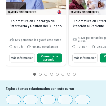
TAMBIÉN DISPONIBLE EN
TAMBIÉN DISPONIBLE EN
Diplomatura en Liderazgo de
Diplomatura en Enfer
Enfermería y Gestión del Cuidado
Atención al Paciente
4,321
personas les g
659
personas les gustó este curso
curso
6-10 h
60,469 estudiantes
10-15 h
354,95
Comenzar a
C
Más información
Más información
aprender
1
2
3
4
5
6
7
8
Explora temas relacionados con este curso