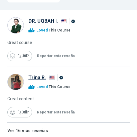
DR. UQBAH I.
Graduado
Loved
This Course
de
Alison
Great course
“¿Útil
Reportar esta reseña
Trina B.
Graduado
Loved
This Course
de
Alison
Great content
“¿Útil
Reportar esta reseña
Ver
16
más reseñas