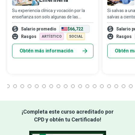
Su experiencia clínica y vocación por la
Si salvas a un
enseñanza son solo algunas de las
salvas a ciento
razones por las que los educadores en
enfermería en 
Salario promedio
$66,722
Salario 
enfermería tienen un impacto clave en la
salud. La aten
formación de nuevas generaciones de
general de los
Rasgos
Rasgos
ARTÍSTICO
SOCIAL
profesiona
Obtén más información
Obtén m
1
2
3
4
5
6
7
8
9
10
11
12
13
14
15
16
17
18
¡Completa este curso acreditado por
CPD y obtén tu Certificado!