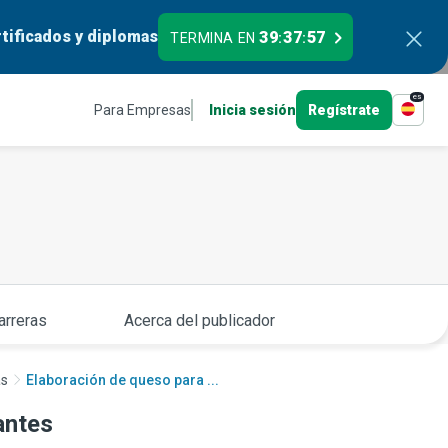
tificados y diplomas
39
37
56
TERMINA EN
:
:
es
Para Empresas
Inicia sesión
Regístrate
arreras
Acerca del publicador
as
Elaboración de queso para ...
antes