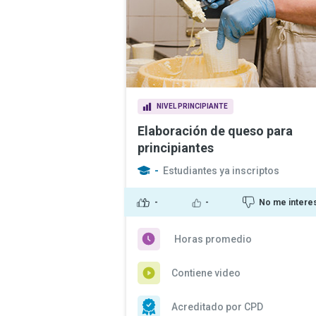
NIVEL PRINCIPIANTE
Elaboración de queso para
principiantes
-
Estudiantes ya inscriptos
-
-
No me intere
Horas promedio
Contiene video
Acreditado por CPD