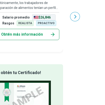
tóricamente, los trabajadores de
Genios creativos en el m
paración de alimentos tenían un perfil
chefs crean platos deli
o en la sociedad y permanecían en las
cuáles serán los especia
Salario promedio
$26,846
Salario promedio
bras, invisibles. Sin embargo, hoy en
elaboran menús exclusi
 desempeñan un papel esencial en la s
los comensales a regre
Rasgos
Rasgos
REALISTA
PROACTIVO
REALIS
Obtén más información
Obtén más info
obtén tu Certificado!