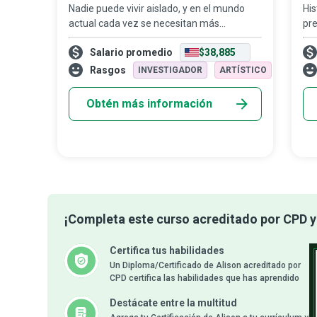
Nadie puede vivir aislado, y en el mundo
His
actual cada vez se necesitan más
pre
coordinadores de comedor comunitario
baj
Salario promedio
$38,885
que den ejemplo entregándose al servicio
som
de quienes tienen hambre o están en
día
Rasgos
INVESTIGADOR
ARTÍSTICO
situación de
Obtén más información
¡Completa este curso acreditado por CPD y 
Certifica tus habilidades
Un Diploma/Certificado de Alison acreditado por
CPD certifica las habilidades que has aprendido
Destácate entre la multitud