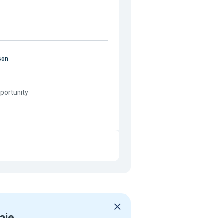
son
portunity
aje