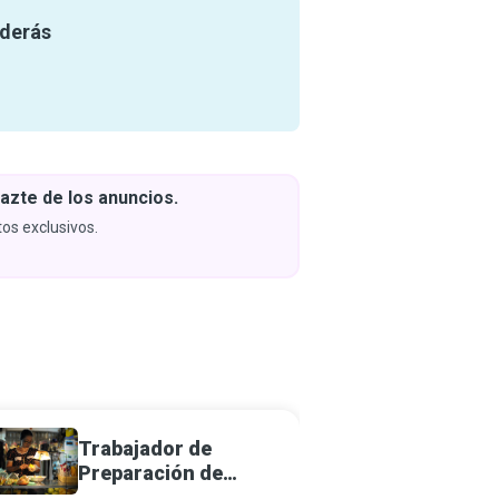
nderás
azte de los anuncios.
Descar
y apren
os exclusivos.
Próximam
Trabajador de
Chef
Preparación de
Alimentos