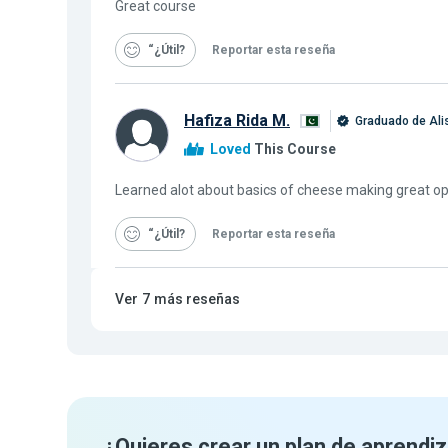
Great course
“¿Útil
Reportar esta reseña
Hafiza Rida M.
Graduado de Ali
Loved
This Course
Learned alot about basics of cheese making great op
“¿Útil
Reportar esta reseña
Ver
7
más reseñas
¿Quieres crear un plan de aprendiz