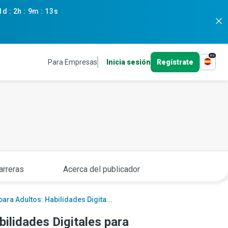
1d
:
2h
:
9m
:
12s
es
Para Empresas
Inicia sesión
Regístrate
arreras
Acerca del publicador
ara Adultos: Habilidades Digita...
ilidades Digitales para