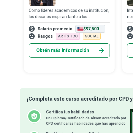
Como líderes académicos de su institución,
Int
los decanos inspiran tanto a los
no
estudiantes como al personal docente a
inf
Salario promedio
$97,500
aspirar a más, soñar en grande y alcanzar
con
mayores logros a lo largo de sus vidas.
geo
Rasgos
ARTÍSTICO
SOCIAL
act
Obtén más información
¡Completa este curso acreditado por CPD y 
Certifica tus habilidades
Un Diploma/Certificado de Alison acreditado por
CPD certifica las habilidades que has aprendido