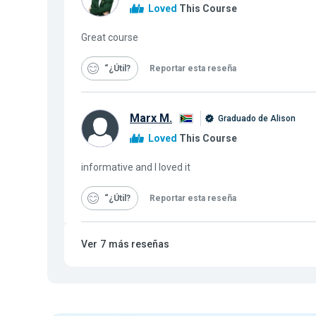
Loved
This Course
Great course
“¿Útil
Reportar esta reseña
Marx M.
Graduado de Alison
Loved
This Course
informative and I loved it
“¿Útil
Reportar esta reseña
Ver
7
más reseñas