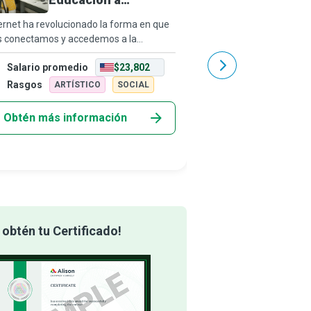
Distancia
ernet ha revolucionado la forma en que
Las fotografías guard
s conectamos y accedemos a la
fugaces, valiosos e irre
ormación, permitiendo compartir
fotógrafo de bodas cap
Salario promedio
$23,802
Salario promedio
ocimientos a través de distancias
espontáneos y llenos d
gráficas y husos horarios. En el mundo
técnicas de iluminación
Rasgos
Rasgos
ARTÍSTICO
SOCIAL
ARTÍST
ual, las
creativos pa
Obtén más información
Obtén más info
obtén tu Certificado!