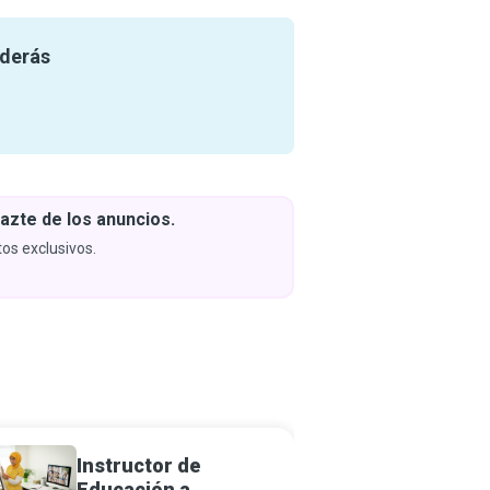
nderás
azte de los anuncios.
Descar
y apren
os exclusivos.
Próximam
Instructor de
Fotógr
Educación a