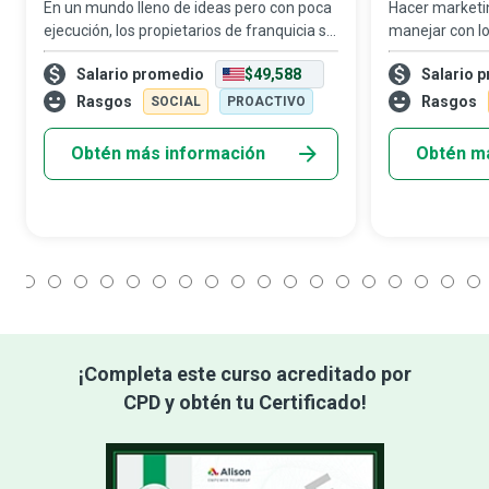
En un mundo lleno de ideas pero con poca
Hacer marketi
ejecución, los propietarios de franquicia se
manejar con lo
adelantan en el mundo de los negocios al
Analistas de I
Salario promedio
$49,588
Salario 
comprar una unidad de una marca ya
utilizan datos 
establecida y convertirla en un empren
del mercado y d
Rasgos
Rasgos
SOCIAL
PROACTIVO
ayudar a
Obtén más información
Obtén m
1
2
3
4
5
6
7
8
9
10
11
12
13
14
15
16
17
18
¡Completa este curso acreditado por
CPD y obtén tu Certificado!