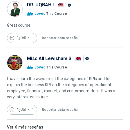
DR. UQBAH I.
Graduado
Loved
This Course
de
Alison
Great course
“¿Útil
1
Reportar esta reseña
Miss All Lewisham S.
Graduado
Loved
This Course
de
Alison
I have learn the ways to list the categories of KPIs and to
explain the business KPIs in the categories of operational,
employee, financial, market, and customer metrics. It was a
very interested course.
“¿Útil
1
Reportar esta reseña
Ver
6
más reseñas