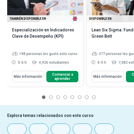
TAMBIÉN DISPONIBLE EN
DISPONIBLE EN
Especialización en Indicadores
Lean Six Sigma: Fun
Clave de Desempeño (KPI)
Green Belt
198
personas les gustó este curso
377
personas les gu
5-6 h
4,926 estudiantes
4-5 h
7,082 es
Comenzar a
C
Más información
Más información
aprender
1
2
3
4
5
6
7
8
Explora temas relacionados con este curso