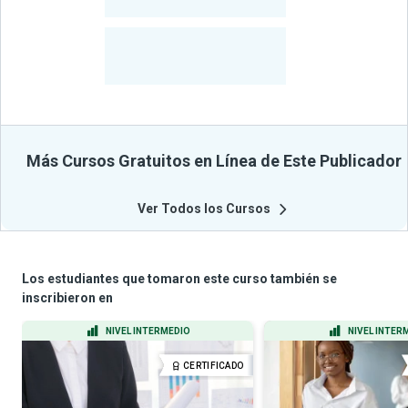
-
Cursos
-
Estudiantes
Beneficiados
Con Sus
Cursos
Más Cursos Gratuitos en Línea de Este Publicador
Ver Todos los Cursos
Los estudiantes que tomaron este curso también se
inscribieron en
NIVEL INTERMEDIO
NIVEL INTER
CERTIFICADO