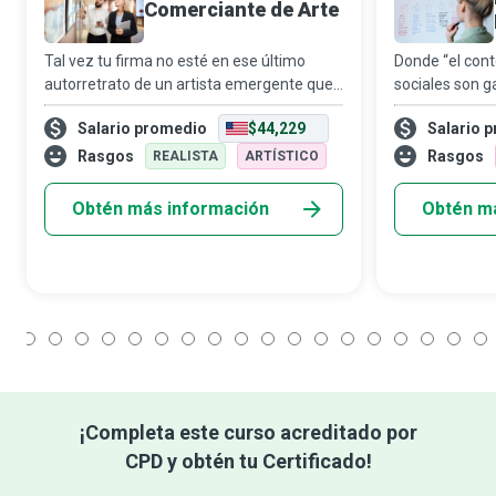
Comerciante de Arte
Tal vez tu firma no esté en ese último
Donde “el cont
autorretrato de un artista emergente que
sociales son g
compraste y colgaste en la pared de tu
mercadotecnia 
Salario promedio
$44,229
Salario 
galería. Sin embargo, vas a tener un papel
entregar conte
clave para que esa obra termine en la
preciso en que
Rasgos
Rasgos
REALISTA
ARTÍSTICO
Obtén más información
Obtén m
1
2
3
4
5
6
7
8
9
10
11
12
13
14
15
16
17
18
¡Completa este curso acreditado por
CPD y obtén tu Certificado!