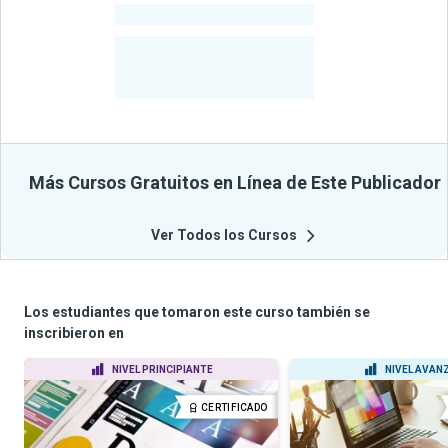
-
Cursos
-
Estudiantes
Beneficiados
Con Sus
Cursos
Más Cursos Gratuitos en Línea de Este Publicador
Ver Todos los Cursos
Los estudiantes que tomaron este curso también se
inscribieron en
NIVEL PRINCIPIANTE
NIVEL AVAN
CERTIFICADO