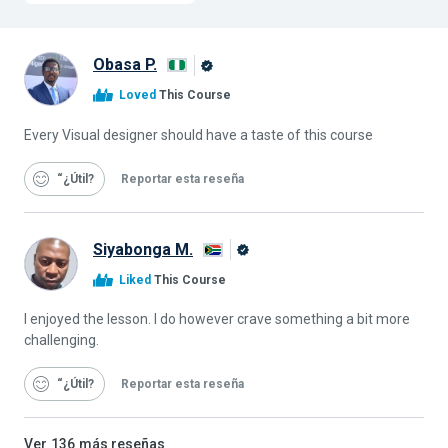
Obasa P.
Graduado
Loved
This Course
de
Alison
Every Visual designer should have a taste of this course
“¿Útil
Reportar esta reseña
Siyabonga M.
Graduado
Liked
This Course
de
Alison
I enjoyed the lesson. I do however crave something a bit more
challenging.
“¿Útil
Reportar esta reseña
Ver
136
más reseñas