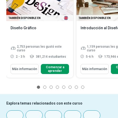
TAMBIÉN DISPONIBLE EN
TAMBIÉN DISPONIBLE EN
Diseño Gráfico
Introducción al Diseñ
2,753
personas les gustó este
1,159
personas les g
curso
curso
2 - 3 h
381,214 estudiantes
5-6 h
173,946 
Comenzar a
C
Más información
Más información
aprender
1
2
3
4
5
6
7
8
Explora temas relacionados con este curso