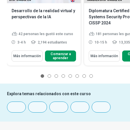
Desarrollo de la realidad virtual y
Diplomatura Certified
perspectivas de la IA
Systems Security Pro
CISSP 2024
42
personas les gustó este curso
181
personas les gu
3-4 h
2,194 estudiantes
10-15 h
13,335
Comenzar a
C
Más información
Más información
aprender
1
2
3
4
5
6
7
8
Explora temas relacionados con este curso