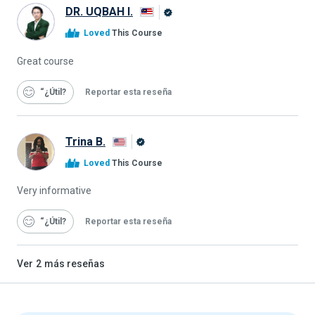
DR. UQBAH I.
Graduado
Loved
This Course
de
Alison
Great course
“¿Útil
Reportar esta reseña
Trina B.
Graduado
Loved
This Course
de
Alison
Very informative
“¿Útil
Reportar esta reseña
Ver
2
más reseñas