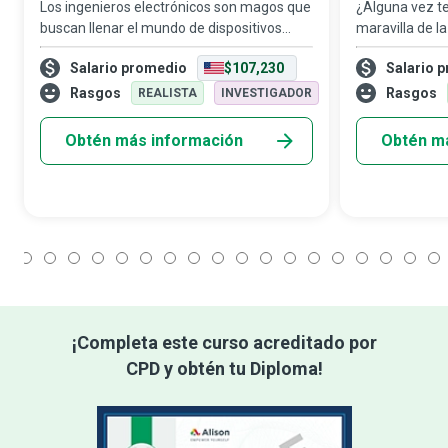
Los ingenieros electrónicos son magos que
¿Alguna vez te
buscan llenar el mundo de dispositivos
maravilla de l
mediante innovaciones y desarrollos en
la facilidad c
Salario promedio
$107,230
Salario 
telecomunicaciones, robótica, hardware de
través de nue
computadoras, energía y equipos eléctr
pantallas de t
Rasgos
Rasgos
REALISTA
INVESTIGADOR
Obtén más información
Obtén m
1
2
3
4
5
6
7
8
9
10
11
12
13
14
15
16
17
18
¡Completa este curso acreditado por
CPD y obtén tu Diploma!