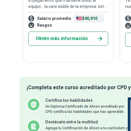
El pegamento que mantiene unido al
Ya
equipo… la cara visible de la empresa: estas
nu
son solo dos formas en que empleadores y
un 
Salario promedio
$40,910
colegas con inteligencia emocional
vet
describen a la persona recepcionista, quien
ate
Rasgos
con
Obtén más información
¡Completa este curso acreditado por CPD y
Certifica tus habilidades
Un Diploma/Certificado de Alison acreditado por
CPD certifica las habilidades que has aprendido
Destácate entre la multitud
Agrega tu Certificación de Alison a tu currículum y