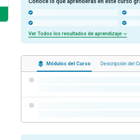
Conoce lo que aprenderás en este curso gr
-
-
-
-
Ver Todos los resultados de aprendizaje
Módulos
del Curso
Descripción
del C
-
-
-
-