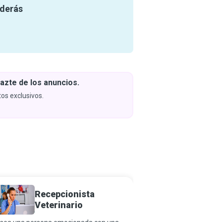
nderás
azte de los anuncios.
Descar
y apren
os exclusivos.
Próximam
Recepcionista
Gerent
Veterinario
al Clie