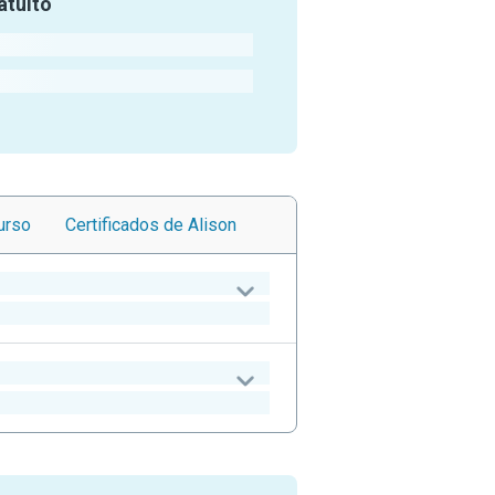
atuito
urso
Certificados
de Alison