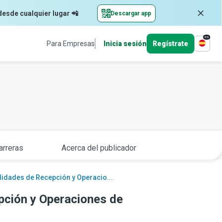
desde cualquier lugar 📲
Descargar app
es
Para Empresas
Inicia sesión
Regístrate
arreras
Acerca del publicador
idades de Recepción y Operacio...
pción y Operaciones de