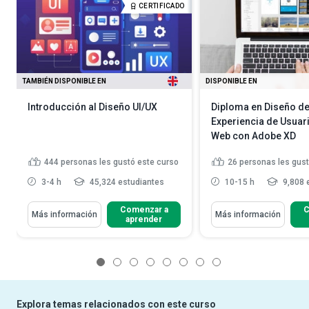
CERTIFICADO
TAMBIÉN DISPONIBLE EN
DISPONIBLE EN
Introducción al Diseño UI/UX
Diploma en Diseño d
Experiencia de Usuari
Web con Adobe XD
444
personas les gustó este curso
26
personas les gust
3-4 h
45,324 estudiantes
10-15 h
9,808 
Comenzar a
C
Más información
Más información
aprender
1
2
3
4
5
6
7
8
Explora temas relacionados con este curso