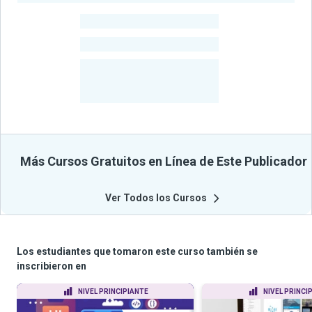
-
Estudiantes
-
Cursos
-
Estudiantes
Beneficiados
Con Sus
Cursos
Más Cursos Gratuitos en Línea de Este Publicador
Ver Todos los Cursos
Los estudiantes que tomaron este curso también se
inscribieron en
NIVEL PRINCIPIANTE
NIVEL PRINCI