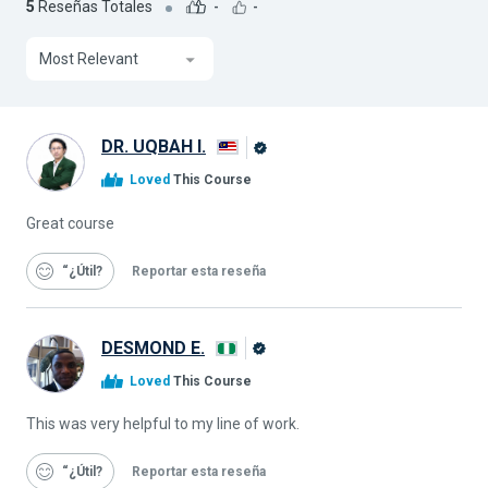
5
Reseñas Totales
-
-
Most Relevant
DR. UQBAH I.
Graduado
Loved
This Course
de
Alison
Great course
“¿Útil
Reportar esta reseña
DESMOND E.
Graduado
Loved
This Course
de
Alison
This was very helpful to my line of work.
“¿Útil
Reportar esta reseña