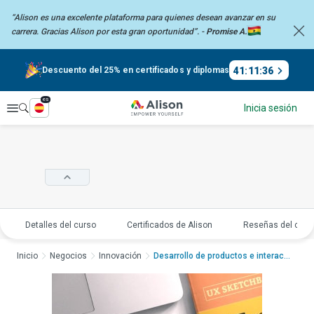
“Alison es una excelente plataforma para quienes desean avanzar en su
carrera.
Gracias Alison por esta gran oportunidad”. -
Promise A.
41
:
11
:
36
Descuento del 25% en certificados y diplomas
es
Explorar
Inicia sesión
Detalles del curso
Certificados de Alison
Reseñas del curs
Inicio
Negocios
Innovación
Desarrollo de productos e interacciones...