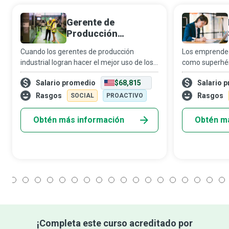
Gerente de
Producción
Industrial
Cuando los gerentes de producción
Los emprended
industrial logran hacer el mejor uso de los
como superhér
recursos disponibles para administrar
ganancias y, al
Salario promedio
$68,815
Salario 
plantas e instalaciones de producción, se
sociedad resol
aseguran de que su organización siga
salud de nuest
Rasgos
Rasgos
SOCIAL
PROACTIVO
siend
Obtén más información
Obtén m
1
2
3
4
5
6
7
8
9
10
11
12
13
14
15
16
17
18
¡Completa este curso acreditado por