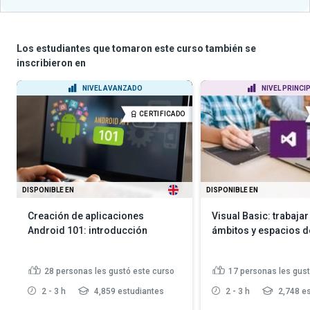
Los estudiantes que tomaron este curso también se
inscribieron en
NIVEL AVANZADO
NIVEL PRINCI
CERTIFICADO
DISPONIBLE EN
DISPONIBLE EN
Creación de aplicaciones
Visual Basic: trabajar
Android 101: introducción
ámbitos y espacios 
28
personas les gustó este curso
17
personas les gust
2 - 3 h
4,859 estudiantes
2 - 3 h
2,748 es