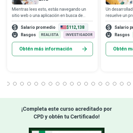
Mientras lees esto, estás navegando un
Un desarrolla
sitio web o una aplicación en busca de
resuelve un p
información, un producto o un servicio,
tienes, de una
Salario promedio
$112,138
Salario 
todo a solo un clic de distancia. Sin
Más allá de es
embargo, para que eso sea posible, se
broma, los des
Rasgos
Rasgos
REALISTA
INVESTIGADOR
necesi
son las m
Obtén más información
Obtén m
1
2
3
4
5
6
7
8
9
10
11
12
13
14
15
16
17
18
¡Completa este curso acreditado por
CPD y obtén tu Certificado!