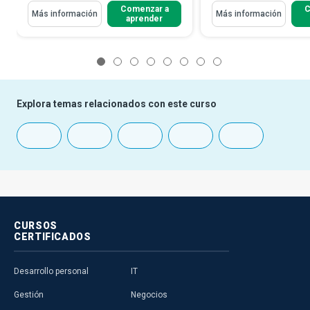
Comenzar a
C
Más información
Más información
aprender
1
2
3
4
5
6
7
8
Explora temas relacionados con este curso
CURSOS
CERTIFICADOS
Desarrollo personal
IT
Gestión
Negocios