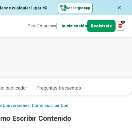
desde cualquier lugar 📲
Descargar app
es
Para Empresas
Inicia sesión
Regístrate
el publicador
Preguntas frecuentes
a Conversiones: Cómo Escribir Con...
mo Escribir Contenido