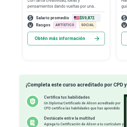
Con tanta creatividad, ideas y
Hac
pensamientos dando vueltas por una
gui
oficina de publicidad, alguien tiene que
sab
Salario promedio
$59,872
controlarlo todo para crear un mensaje
más
convincente y discernible sobre un
son
Rasgos
ARTÍSTICO
SOCIAL
producto. El direct
Obtén más información
¡Completa este curso acreditado por CPD y 
Certifica tus habilidades
Un Diploma/Certificado de Alison acreditado por
CPD certifica las habilidades que has aprendido
Destácate entre la multitud
Agrega tu Certificación de Alison a tu currículum y