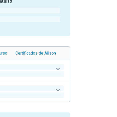
atuito
urso
Certificados
de Alison