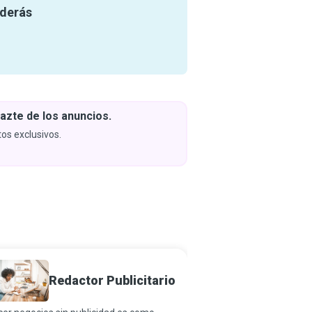
nderás
azte de los anuncios.
Descar
y apren
os exclusivos.
Próximam
Especi
Redactor Publicitario
Market
Afilia