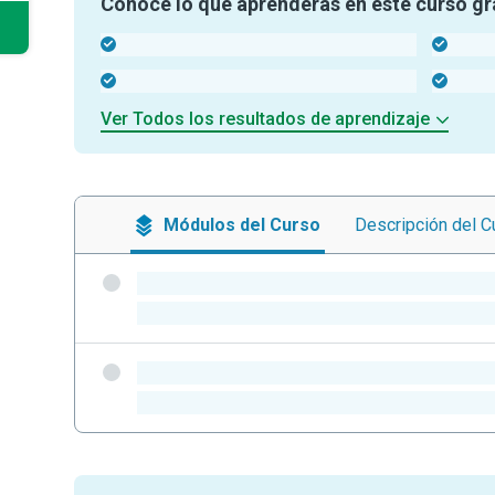
Conoce lo que aprenderás en este curso gr
-
-
-
-
Ver Todos los resultados de aprendizaje
Módulos
del Curso
Descripción
del C
-
-
-
-