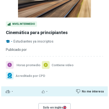
NIVEL INTERMEDIO
Cinemática para principiantes
-
Estudiantes ya inscriptos
Publicado por
Horas promedio
Contiene video
Acreditado por CPD
-
-
No me interesa
Solo en inglés