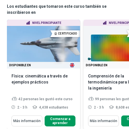
Los estudiantes que tomaron este curso también se
inscribieron en
NIVEL PRINCIPIANTE
NIVEL PRINCI
CERTIFICADO
DISPONIBLE EN
DISPONIBLE EN
Física: cinemática a través de
Comprensión de la
ejemplos prácticos
termodinámica para l
la ingeniería
42
personas les gustó este curso
99
personas les gust
2 - 3 h
4,438 estudiantes
2 - 3 h
8,608 es
Comenzar a
C
Más información
Más información
aprender