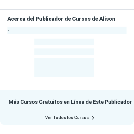
Acerca del Publicador de Cursos de Alison
-
Estadísticas del Publicador
-
Estudiantes
-
Cursos
-
Estudiantes
Beneficiados
Con Sus
Cursos
Más Cursos Gratuitos en Línea de Este Publicador
Ver Todos los Cursos