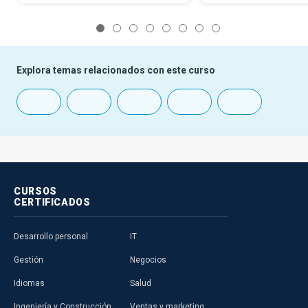
1
2
3
4
5
6
7
8
Explora temas relacionados con este curso
CURSOS
CERTIFICADOS
Desarrollo personal
IT
Gestión
Negocios
Idiomas
Salud
Ingeniería y Construcción
Ventas y marketing