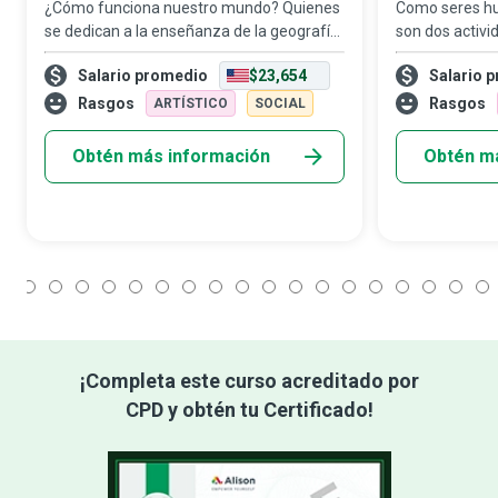
¿Cómo funciona nuestro mundo? Quienes
Como seres hu
se dedican a la enseñanza de la geografía
son dos activi
desempeñan un papel fundamental al
participamos c
Salario promedio
$23,654
Salario 
buscar una respuesta a esta pregunta, ya
manera consta
que se encargan de educar e inspirar a las
profesor de ed
Rasgos
Rasgos
ARTÍSTICO
SOCIAL
n
allá para aseg
Obtén más información
Obtén m
1
2
3
4
5
6
7
8
9
10
11
12
13
14
15
16
17
18
¡Completa este curso acreditado por
CPD y obtén tu Certificado!