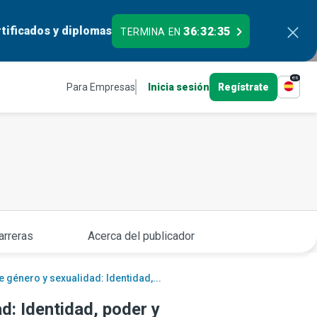
tificados y diplomas
36
32
34
TERMINA EN
:
:
es
Para Empresas
Inicia sesión
Regístrate
arreras
Acerca del publicador
 género y sexualidad: Identidad,...
d: Identidad, poder y