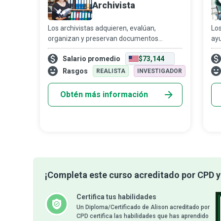
Archivista
Los archivistas adquieren, evalúan,
Los
organizan y preservan documentos
ayu
valiosos y frágiles, así como otros
en
Salario promedio
$73,144
materiales que poseen un valor histórico y
con
cultural para personas, organizaciones y
mal
Rasgos
REALISTA
INVESTIGADOR
naciones, e
Obtén más información
¡Completa este curso acreditado por CPD y 
Certifica tus habilidades
Un Diploma/Certificado de Alison acreditado por
CPD certifica las habilidades que has aprendido