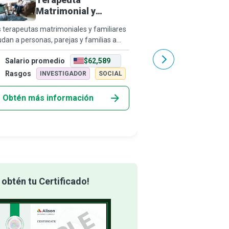
Geneal
Matrimonial y
Familiar
 terapeutas matrimoniales y familiares
¿Puedes rastrear tu ár
dan a personas, parejas y familias a
¿Quiénes son tus ante
tender que el amor es un proceso
personas famosas? ¿De
Salario promedio
$62,589
Salario promedio
stante de sintonizar, conectar, fallar,
Como investigador prof
interpretar señales, desconectarse, r
recopila información so
Rasgos
Rasgos
INVESTIGADOR
SOCIAL
ARTÍST
un genealo
Obtén más información
Obtén más info
obtén tu Certificado!