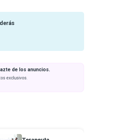
nderás
azte de los anuncios.
Descar
y apren
os exclusivos.
Próximam
Terapeuta