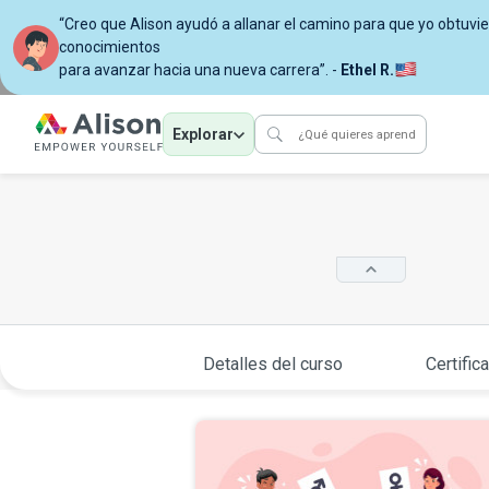
“Creo que Alison ayudó a allanar el camino para que yo obtuvi
conocimientos
para avanzar hacia una nueva carrera”. -
Ethel R.
Explorar
Detalles del curso
Certific