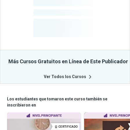
-
Estudiantes
-
Cursos
-
Estudiantes
Beneficiados
Con Sus
Cursos
Más Cursos Gratuitos en Línea de Este Publicador
Ver Todos los Cursos
Los estudiantes que tomaron este curso también se
inscribieron en
NIVEL PRINCIPIANTE
NIVEL PRINCI
CERTIFICADO