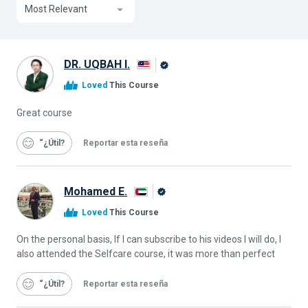
Most Relevant
DR. UQBAH I.
Graduado
Loved
This Course
de
Alison
Great course
“¿Útil
Reportar esta reseña
Mohamed E.
Graduado
Loved
This Course
de
Alison
On the personal basis, If I can subscribe to his videos I will do, I
also attended the Selfcare course, it was more than perfect
“¿Útil
Reportar esta reseña