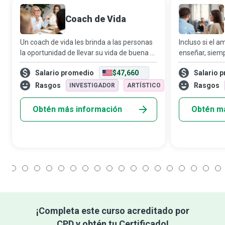
Coach de Vida
Un coach de vida les brinda a las personas
Incluso si el 
la oportunidad de llevar su vida de buena a
enseñar, siem
excelente. Facilita el crecimiento y el
en el camino p
Salario promedio
$47,660
Salario 
progreso al ofrecer apoyo a sus clientes
y cultivarlo. Si
para mejorar sus relaciones, car
poco abrumado
Rasgos
Rasgos
INVESTIGADOR
ARTÍSTICO
Obtén más información
Obtén m
1
2
3
4
5
6
7
8
9
10
11
12
13
14
15
16
17
18
¡Completa este curso acreditado por
CPD y obtén tu Certificado!