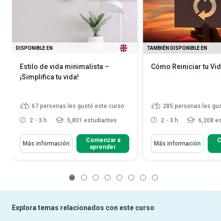
DISPONIBLE EN
TAMBIÉN DISPONIBLE EN
Estilo de vida minimalista –
Cómo Reiniciar tu Vi
¡Simplifica tu vida!
67
personas les gustó este curso
285
personas les gu
2 - 3 h
5,801 estudiantes
2 - 3 h
6,208 es
Comenzar a
C
Más información
Más información
aprender
1
2
3
4
5
6
7
8
Explora temas relacionados con este curso