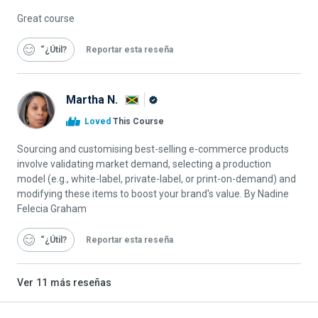
de
Alison
Great course
“¿Útil
Reportar esta reseña
Martha N.
Graduado
Loved
This Course
de
Alison
Sourcing and customising best-selling e-commerce products
involve validating market demand, selecting a production
model (e.g., white-label, private-label, or print-on-demand) and
modifying these items to boost your brand's value. By Nadine
Felecia Graham
“¿Útil
Reportar esta reseña
Ver
11
más reseñas