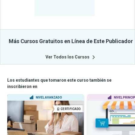
-
Estudiantes
Beneficiados
Con Sus
Cursos
Más Cursos Gratuitos en Línea de Este Publicador
Ver Todos los Cursos
Los estudiantes que tomaron este curso también se
inscribieron en
NIVEL AVANZADO
NIVEL PRINCI
CERTIFICADO