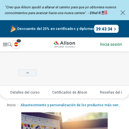
“Creo que Alison ayudó a allanar el camino para que yo obtuviera nuevos
conocimientos
para avanzar hacia una nueva carrera”. -
Ethel R.
39
:
43
:
33
Descuento del 25% en certificados y diplomas
es
Explorar
Inicia sesión
Detalles del curso
Certificados de Alison
Reseñas del curs
Inicio
Abastecimiento y personalización de los productos más vendidos para el come...