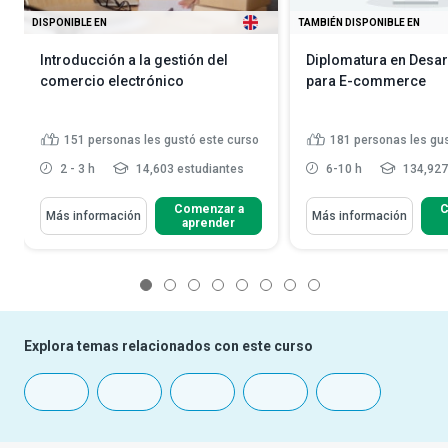
DISPONIBLE EN
TAMBIÉN DISPONIBLE EN
Introducción a la gestión del
Diplomatura en Desar
comercio electrónico
para E-commerce
151
personas les gustó este curso
181
personas les gu
2 - 3 h
14,603 estudiantes
6-10 h
134,927
Comenzar a
C
Más información
Más información
aprender
1
2
3
4
5
6
7
8
Explora temas relacionados con este curso