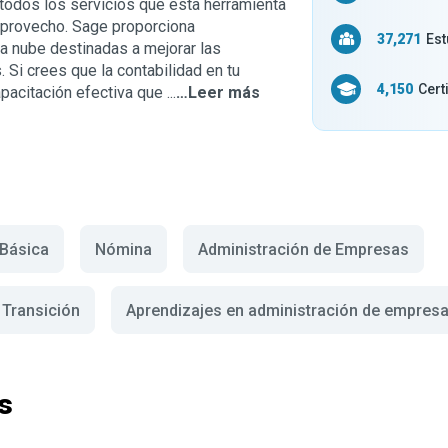
 todos los servicios que esta herramienta
 provecho. Sage proporciona
37,271
Est
a nube destinadas a mejorar las
 Si crees que la contabilidad en tu
4,150
Cert
acitación efectiva que ...
…Leer más
 Básica
Nómina
Administración de Empresas
 Transición
Aprendizajes en administración de empres
s