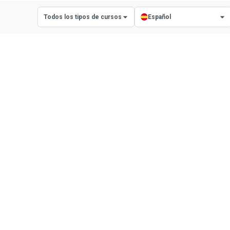
Todos los tipos de cursos
Español
Todos los tipos de cursos
Todos los idiomas
Cursos con certificado
Inglés
Cursos con diploma
Español