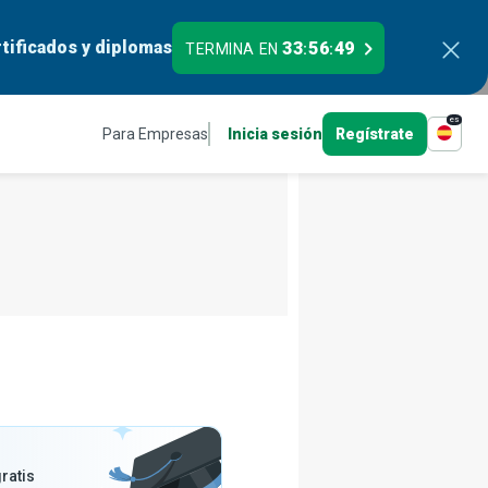
tificados y diplomas
33
56
48
TERMINA EN
:
:
es
Para Empresas
Inicia sesión
Regístrate
ratis