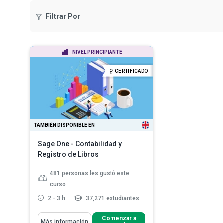
Filtrar Por
NIVEL PRINCIPIANTE
CERTIFICADO
TAMBIÉN DISPONIBLE EN
Sage One - Contabilidad y
Registro de Libros
481
personas les gustó este
curso
2 - 3 h
37,271 estudiantes
Aprenderás Cómo
Comenzar a
Más información