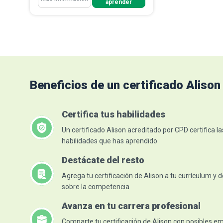
aprender
Explicar el proceso de configurar
Sage One
Describir cómo se añaden
clientes y proveedores en Sage ...
Explicar cómo se registran las
facturas y not...
Leer más
Beneficios de un certificado Alison
Certifica tus habilidades
Un certificado Alison acreditado por CPD certifica la
habilidades que has aprendido
Destácate del resto
Agrega tu certificación de Alison a tu currículum y 
sobre la competencia
Avanza en tu carrera profesional
Comparte tu certificación de Alison con posibles 