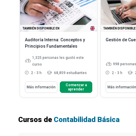
TAMBIÉN DISPONIBLE EN
TAMBIÉN DISPONIBLE
Auditoría Interna: Conceptos y
Gestión de Cue
Principios Fundamentales
1,325
personas les gustó este
998
personas
curso
2 - 3 h
68,859 estudiantes
2 - 3 h
2
Aprenderás Cómo
Aprenderás Cómo
Comenzar a
Más información
Más informació
aprender
Define qué es una auditoría
Definir el pap
interna y describe sus diver...
cobrar en la g
Describir la 
Compara auditorías internas con
y la fijación de
las externas
Indicar las f
Explica cómo preparar un
Cursos de
Contabilidad Básica
procedimiento
borrador y realizar ...
Leer más
Identificar la
establecer té