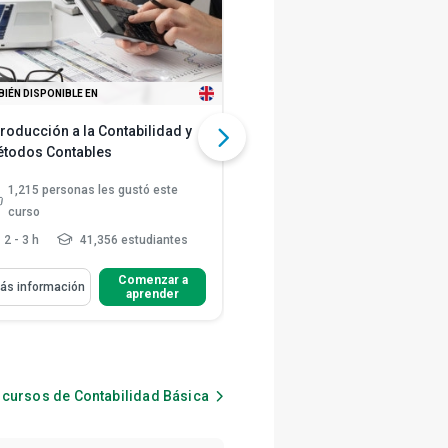
Nivel intermedio
Nivel avanzado
IÉN DISPONIBLE EN
TAMBIÉN DISPONIBLE EN
troducción a la Contabilidad y
Fundamentos de la Contabili
todos Contables
1,215
personas les gustó este
1,747
personas les gustó este
curso
curso
2 - 3 h
41,356 estudiantes
2 - 3 h
132,271 estudian
renderás Cómo
Aprenderás Cómo
Comenzar a
Comenzar 
ás información
Más información
aprender
aprender
Distinguir entre los sistemas de
Crear un estado de resultados 
contabilidad en efectiv...
un balance general
Explicar la terminología contabl
Enumera las ventajas y
como la correspondenc...
desventajas del sistema de
contab...
Describir principios contables
s cursos de
Contabilidad Básica
clave, como gastos antici...
Explica la importancia de
controlar los gasto...
Leer más
Explicar cómo crear un libro dia
y un libr...
Leer más