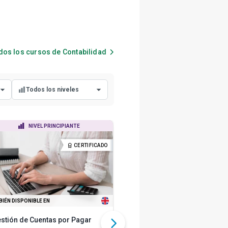
dos los cursos de
Contabilidad
Todos los niveles
Todos los niveles
NIVEL PRINCIPIANTE
NIVEL PRINCIPIANTE
Nivel principiante
CERTIFICADO
DIP
Nivel intermedio
Nivel avanzado
IÉN DISPONIBLE EN
TAMBIÉN DISPONIBLE EN
stión de Cuentas por Pagar
Diplomatura en Contabilidad y