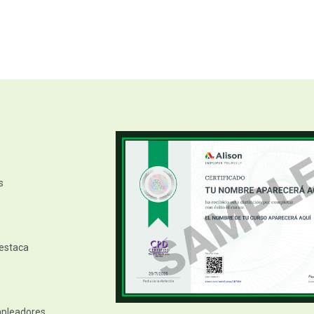
s
destaca
empleadores