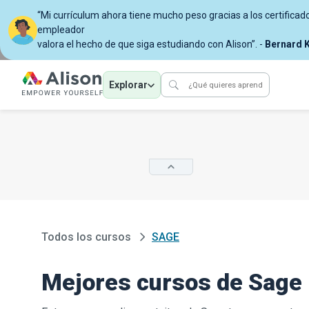
“Mi currículum ahora tiene mucho peso gracias a los certificad
empleador
valora el hecho de que siga estudiando con Alison”. -
Bernard K
Explorar
Todos los cursos
SAGE
Mejores cursos de Sage