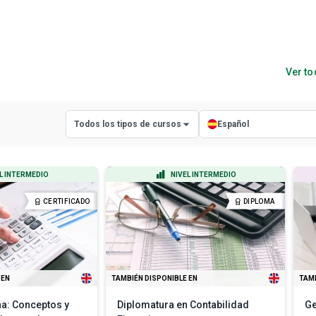
Ver to
Todos los tipos de cursos
Español
Todos los tipos de cursos
Todos los idiomas
L INTERMEDIO
NIVEL INTERMEDIO
Cursos con certificado
Inglés
CERTIFICADO
DIPLOMA
Cursos con diploma
Español
 EN
TAMBIÉN DISPONIBLE EN
TAMB
na: Conceptos y
Diplomatura en Contabilidad
Ge