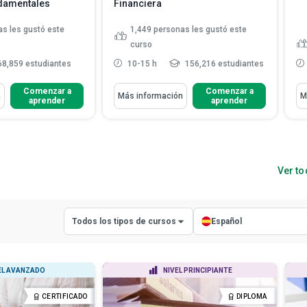
ndamentales
Financiera
s les gustó este
1,449
personas les gustó este
curso
8,859 estudiantes
10-15 h
156,216 estudiantes
Aprenderás Cómo
Ap
Comenzar a
Comenzar a
n
Más información
M
aprender
aprender
 una auditoría
Explicar la diferencia entre
ribe sus diver...
activos tangibles e intangi...
torías internas con
Esquematizar la ecuación para
activos y fondos propios
 preparar un
Enumerar los elementos de la
Ver to
izar ...
Leer más
cuenta de pérdid...
Leer más
Todos los tipos de cursos
Español
Todos los tipos de cursos
Todos los idiomas
EL AVANZADO
NIVEL PRINCIPIANTE
Cursos con certificado
Inglés
CERTIFICADO
DIPLOMA