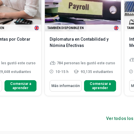
Cursos con diploma
Español
 EN
TAMBIÉN DISPONIBLE EN
TAMB
ntas por Cobrar
Diplomatura en Contabilidad y
In
Nómina Efectivas
Mé
 les gustó este curso
784
personas les gustó este curso
9,448 estudiantes
10-15 h
93,135 estudiantes
Aprenderás Cómo
Ap
Comenzar a
Comenzar a
n
Más información
M
aprender
aprender
el de las cuentas por
Evalúa la nómina para empleados
estión...
asalariados y por hora
evaluación del riesgo
Esboza una estrategia de
 lími...
presupuesto efectiva para un añ...
ormas de establecer
Organiza libros auxiliares y
Ver todos lo
s claros d...
diarios especial...
Leer más
 importancia de
rm...
Leer más