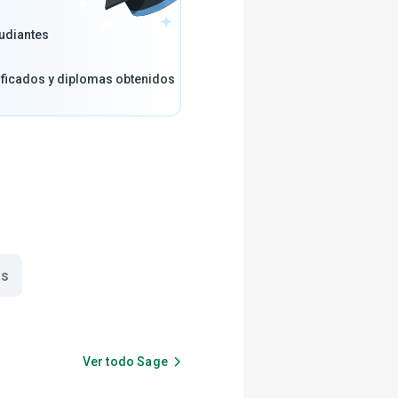
udiantes
ificados y diplomas obtenidos
as
Ver todo
Sage