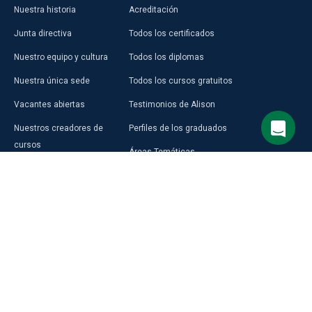
Nuestra historia
Acreditación
Junta directiva
Todos los certificados
Nuestro equipo y cultura
Todos los diplomas
Nuestra única sede
Todos los cursos gratuitos
Vacantes abiertas
Testimonios de Alison
Nuestros creadores de
Perfiles de los graduados
cursos
Áreas Temáticas
Aprender en Alison
Aprendizaje Premium
Blog
Compra una Tarjeta de Regalo
Prensa
Alison en África
Programas de Alison
Selecciona el idioma del sitio
RECURSOS
DESCUBRIR