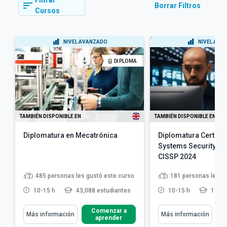
Filtrar
Borrar Filtros
Cursos
NIVEL AVANZADO
NIVEL AVA
DIPLOMA
TAMBIÉN DISPONIBLE EN
TAMBIÉN DISPONIBLE EN
Diplomatura en Mecatrónica
Diplomatura Certifie
Systems Security Pr
CISSP 2024
485
personas les gustó este curso
181
personas les g
10-15 h
43,088 estudiantes
10-15 h
13,27
Comenzar a
Más información
Más información
aprender