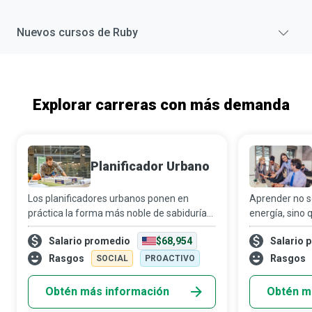
Nuevos cursos de
Ruby
Explorar carreras con más demanda
Planificador Urbano
Los planificadores urbanos ponen en
Aprender no s
práctica la forma más noble de sabiduría
energía, sino
para convertir ciudades y comunidades en
indispensable 
Salario promedio
$68,954
Salario 
lugares dinámicos y seguros, donde la vida
gerente de ed
social, económica y política se desarro
profesional cl
Rasgos
Rasgos
SOCIAL
PROACTIVO
Obtén más información
Obtén m