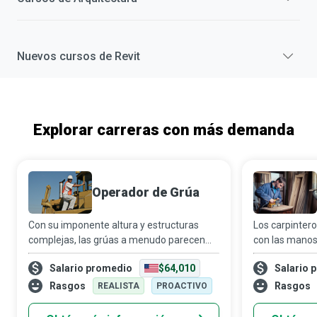
Nuevos cursos de
Revit
Explorar carreras con más demanda
Operador de Grúa
Con su imponente altura y estructuras
Los carpintero
complejas, las grúas a menudo parecen
con las manos,
robots Transformers sacados de una
crear objetos
Salario promedio
$64,010
Salario 
película de Michael Bay. Como operador de
partir de la m
grúa, podrías formarte para manejar y
elegir ser car
Rasgos
Rasgos
REALISTA
PROACTIVO
controlar