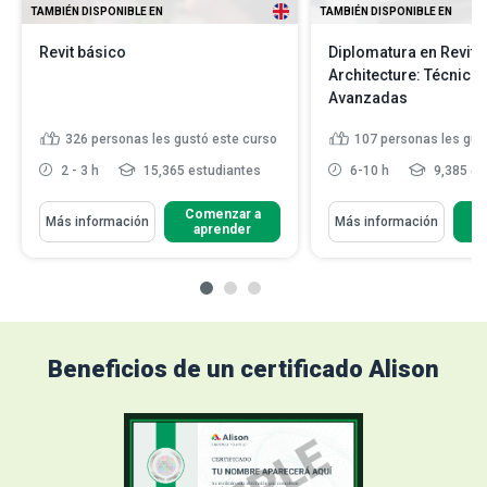
TAMBIÉN DISPONIBLE EN
TAMBIÉN DISPONIBLE EN
Revit básico
Diplomatura en Revit
Architecture: Técnica
Avanzadas
326
personas les gustó este curso
107
personas les gus
2 - 3 h
15,365 estudiantes
6-10 h
9,385 es
Comenzar a
C
Más información
Más información
aprender
Beneficios de un certificado Alison