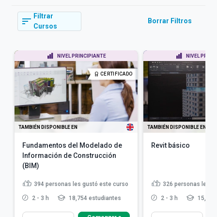
Filtrar
Borrar Filtros
Cursos
NIVEL PRINCIPIANTE
NIVEL PRINC
CERTIFICADO
TAMBIÉN DISPONIBLE EN
TAMBIÉN DISPONIBLE EN
Fundamentos del Modelado de
Revit básico
Información de Construcción
(BIM)
394
personas les gustó este curso
326
personas les g
2 - 3 h
18,754 estudiantes
2 - 3 h
15,365