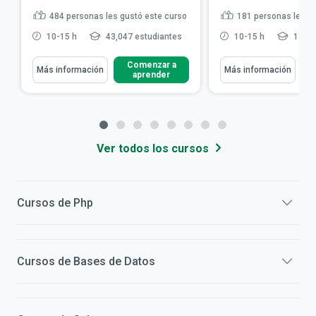
484
personas les gustó este curso
181
personas les g
10-15 h
43,047 estudiantes
10-15 h
13,22
Comenzar a
Más información
Más información
aprender
Ver todos los cursos
Cursos de
Php
Cursos de
Bases de Datos