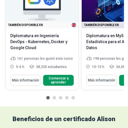
TAMBIÉN DISPONIBLE EN
TAMBIÉN DISPONIBLE EN
Diplomatura en Ingeniería
Diplomatura en MySQL
DevOps - Kubernetes, Docker y
Estadística para el An
Google Cloud
Datos
161
personas les gustó este curso
198
personas les gus
5-6 h
38,330 estudiantes
10-15 h
34,484 
Comenzar a
C
Más información
Más información
aprender
Beneficios de un certificado Alison