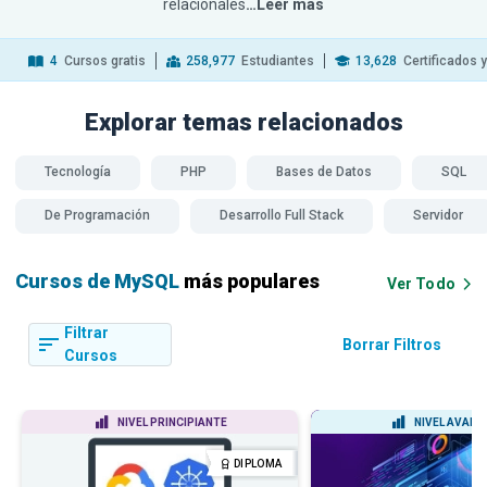
relacionales
…Leer más
4
Cursos gratis
258,977
Estudiantes
13,628
Certificados 
Explorar temas
relacionados
Tecnología
PHP
Bases de Datos
SQL
De Programación
Desarrollo Full Stack
Servidor
Cursos de MySQL
más populares
Ver Todo
Filtrar
Borrar Filtros
Cursos
NIVEL PRINCIPIANTE
NIVEL AVAN
DIPLOMA