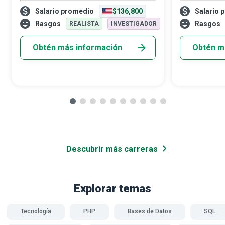
ambiental y técnico derivados del impacto
enfocado ayud
Salario promedio
$136,800
Salario 
humano sobre la Tierra, con el objetivo de
(tecnologías d
asegurar un futuro mejor para toda l
una arquitect
Rasgos
Rasgos
REALISTA
INVESTIGADOR
que r
Obtén más información
Obtén m
Descubrir más carreras
Explorar temas
Tecnología
PHP
Bases de Datos
SQL