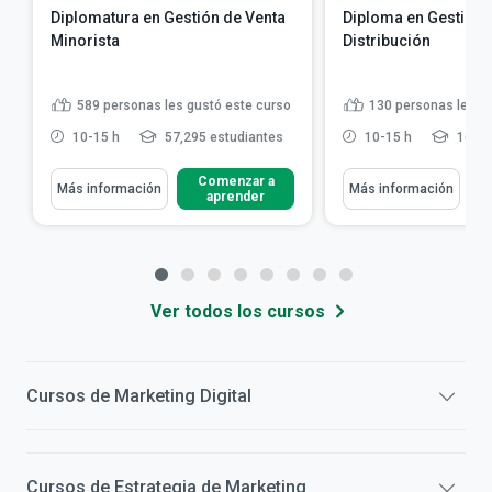
Diplomatura en Gestión de Venta
Diploma en Gestión 
Minorista
Distribución
589
personas les gustó este curso
130
personas les g
10-15 h
57,295 estudiantes
10-15 h
16,08
Comenzar a
Más información
Más información
aprender
Ver todos los cursos
Cursos de
Marketing Digital
Cursos de
Estrategia de Marketing