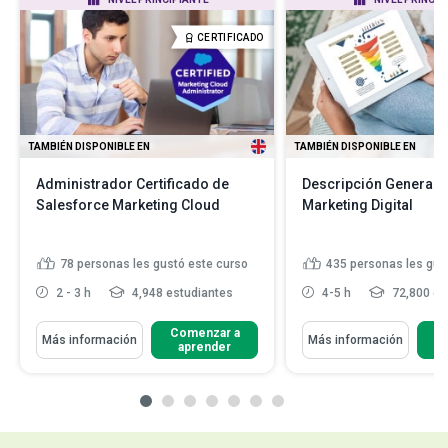
CERTIFICADO
TAMBIÉN DISPONIBLE EN
TAMBIÉN DISPONIBLE EN
Administrador Certificado de
Descripción General 
Salesforce Marketing Cloud
Marketing Digital
78
personas les gustó este curso
435
personas les gus
2 - 3 h
4,948 estudiantes
4-5 h
72,800 es
Comenzar a
C
Más información
Más información
aprender