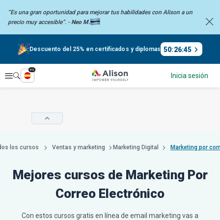
“Es una gran oportunidad para mejorar tus habilidades con Alison a un
precio
muy accesible”. -
Neo M.
50
:
26
:
44
Descuento del 25% en certificados y diplomas
es
Explorar
Inicia sesión
dos los cursos
Ventas y marketing
Marketing Digital
Mejores cursos de Marketing Por
Correo Electrónico
Con estos cursos gratis en línea de email marketing vas a