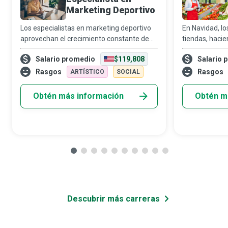
Marketing Deportivo
Los especialistas en marketing deportivo
En Navidad, los
aprovechan el crecimiento constante de
tiendas, hacie
los aficionados al deporte y los avances
de un gerente
Salario promedio
$119,808
Salario 
tecnológicos para revolucionar la
más estresant
promoción de eventos y productos
ejecución diar
Rasgos
Rasgos
ARTÍSTICO
SOCIAL
deportivos,
Obtén más información
Obtén m
Descubrir más carreras