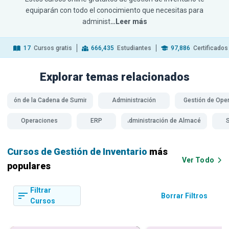
equiparán con todo el conocimiento que necesitas para
administ
…Leer más
17
Cursos gratis
666,435
Estudiantes
97,886
Certificados
Explorar temas
relacionados
Gestión de la Cadena de Suministro
Administración
Gestión de Ope
Operaciones
ERP
Administración de Almacén
Cursos de Gestión de Inventario
más
Ver Todo
populares
Filtrar
Borrar Filtros
Cursos