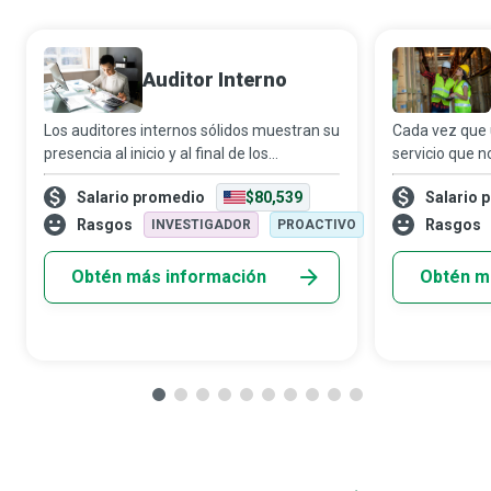
Auditor Interno
Los auditores internos sólidos muestran su
Cada vez que
presencia al inicio y al final de los
servicio que 
proyectos de mejora continua. Al principio,
satisfechos, 
Salario promedio
$80,539
Salario 
identifican oportunidades de mejora; al
especialista 
final, proporcionan un mecanismo pa
que se dedica 
Rasgos
Rasgos
INVESTIGADOR
PROACTIVO
de fabricación
Obtén más información
Obtén m