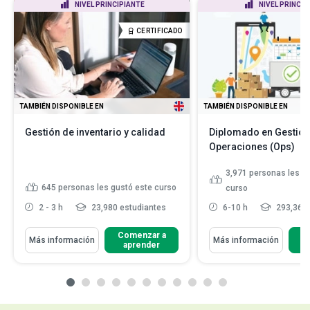
NIVEL PRINCIPIANTE
NIVEL PRINCIP
CERTIFICADO
TAMBIÉN DISPONIBLE EN
TAMBIÉN DISPONIBLE EN
Gestión de inventario y calidad
Diplomado en Gestión
Operaciones (Ops)
3,971
personas les g
645
personas les gustó este curso
curso
2 - 3 h
23,980 estudiantes
6-10 h
293,363 
Comenzar a
C
Más información
Más información
aprender