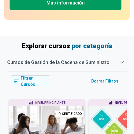
Más información
Explorar cursos
por categoría
Cursos de
Gestión de la Cadena de Suministro
Filtrar
Borrar Filtros
Cursos
NIVEL PRINCIPIANTE
NIVEL PRINC
CERTIFICADO