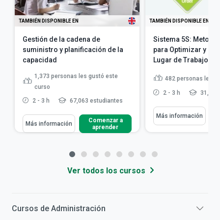
TAMBIÉN DISPONIBLE EN
TAMBIÉN DISPONIBLE EN
Gestión de la cadena de
Sistema 5S: Metodol
suministro y planificación de la
para Optimizar y Org
capacidad
Lugar de Trabajo
1,373
personas les gustó este
482
personas les g
curso
2 - 3 h
31,834
2 - 3 h
67,063 estudiantes
Más información
Comenzar a
Más información
aprender
Ver todos los cursos
Cursos de
Administración