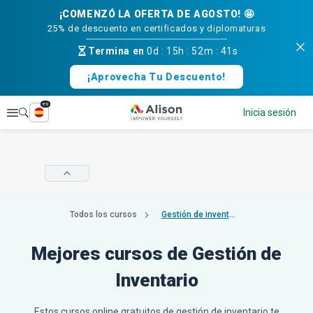
¡COMENZÓ LA OFERTA DE AGOSTO! 🤩
25% de descuento en certificados y diplomaturas
Termina en
0d
:
15h
:
52m
:
40s
¡Aprovecha Tu Descuento!
es
Explorar
Inicia sesión
Todos los cursos
Gestión de inventario
Mejores cursos de Gestión de
Inventario
Estos cursos online gratuitos de gestión de inventario te