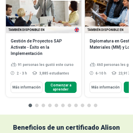
TAMBIÉN DISPONIBLE EN
TAMBIÉN DISPONIBLE EN
Gestión de Proyectos SAP
Diplomatura en Gesti
Activate - Éxito en la
Materiales (MM) y Log
Implementación
91
personas les gustó este curso
460
personas les gus
2 - 3 h
3,885 estudiantes
6-10 h
23,917 e
Comenzar a
C
Más información
Más información
aprender
Beneficios de un certificado Alison