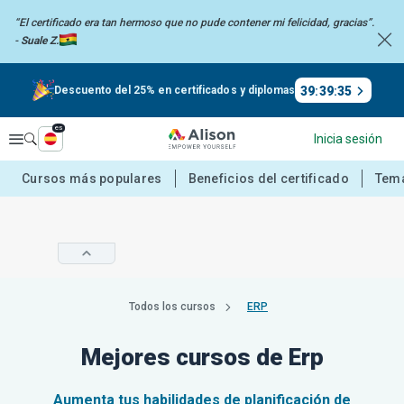
“El certificado era tan hermoso que no pude contener mi felicidad,
gracias”.
-
Suale Z.
39
:
39
:
35
Descuento del 25% en certificados y diplomas
es
Explorar
Inicia sesión
Cursos más populares
Beneficios del certificado
Tema
Todos los cursos
ERP
Mejores cursos de Erp
Aumenta tus habilidades de planificación de