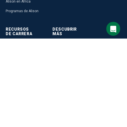
Alison en África
Programas de Alison
RECURSOS
DESCUBRIR
DE CARRERA
MÁS
Crea tu currículum
Accede a LMS Gratis
Guía de carreras de Alison
Programa de Afiliados
Plan de Carrera
Perfil de Alison
Psychometric Tests
Crea cursos en Alison
Evaluación de aptitud
Descarga la app y aprende offline
Evaluación de bienestar
Integra la API de Alison
Selecciona el idioma del sitio
(Welliba)
Aprende con gamificación
Evaluación de Personalidad
Inglés
Invita a un amigo
laboral
Alianza con TechEquity