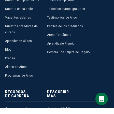
Nuestro equipo y cultura
Todos los diplomas
Nuestra única sede
Todos los cursos gratuitos
Vacantes abiertas
Testimonios de Alison
Nuestros creadores de
Perfiles de los graduados
cursos
Áreas Temáticas
Aprender en Alison
Aprendizaje Premium
Blog
Compra una Tarjeta de Regalo
Prensa
Alison en África
Programas de Alison
RECURSOS
DESCUBRIR
DE CARRERA
MÁS
Crea tu currículum
Accede a LMS Gratis