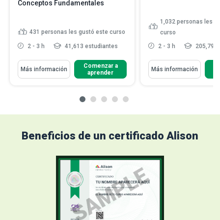
Conceptos Fundamentales
1,032
personas les g
431
personas les gustó este curso
curso
2 - 3 h
41,613 estudiantes
2 - 3 h
205,794 
Comenzar a
C
Más información
Más información
aprender
Beneficios de un certificado Alison