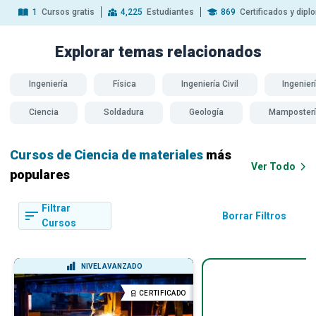
1
Cursos gratis
4,225
Estudiantes
869
Certificados y dip
Explorar temas
relacionados
Ingeniería
Física
Ingeniería Civil
Ingenier
Ciencia
Soldadura
Geología
Mamposter
Cursos de Ciencia de materiales
más
Ver Todo
populares
Filtrar
Borrar Filtros
Cursos
NIVEL AVANZADO
CERTIFICADO