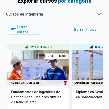
Explorar cursos
por categoría
Cursos de
Ingeniería
Filtrar
Borrar Filtros
Cursos
NIVEL INTERMEDIO
NIVEL AVA
CERTIFICADO
TAMBIÉN DISPONIBLE EN
TAMBIÉN DISPONIBLE EN
Fundamentos de Ingeniería de
Diploma en Gestión 
Confiabilidad - Mejores Niveles
en Construcción
de Rendimiento