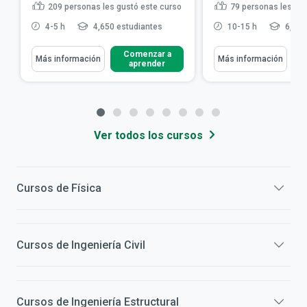
209
personas les gustó este curso
79
personas les gus
4-5 h
4,650 estudiantes
10-15 h
6,068
Comenzar a
Más información
Más información
aprender
Ver todos los cursos
Cursos de
Física
Cursos de
Ingeniería Civil
Cursos de
Ingeniería Estructural