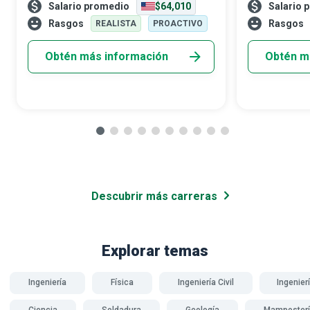
Salario promedio
$64,010
Salario 
película de Michael Bay. Como operador de
frío extremo p
grúa, podrías formarte para manejar y
mantenimient
Rasgos
Rasgos
REALISTA
PROACTIVO
controlar
Obtén más información
Obtén m
Descubrir más carreras
Explorar temas
Ingeniería
Física
Ingeniería Civil
Ingenier
Ciencia
Soldadura
Geología
Mamposter