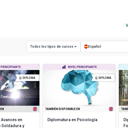
V
Todos los tipos de cursos
Español
Todos los tipos de cursos
Todos los idiomas
 PRINCIPIANTE
NIVEL PRINCIPIANTE
Cursos con certificado
Inglés
DIPLOMA
DIPLOMA
Cursos con diploma
Español
 EN
TAMBIÉN DISPONIBLE EN
TAMB
 Avances en
Diplomatura en Psicología
Di
 Soldadura y
Fo