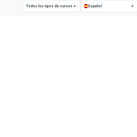
Todos los tipos de cursos
Español
Todos los tipos de cursos
Todos los idiomas
Cursos con certificado
Inglés
Cursos con diploma
Español