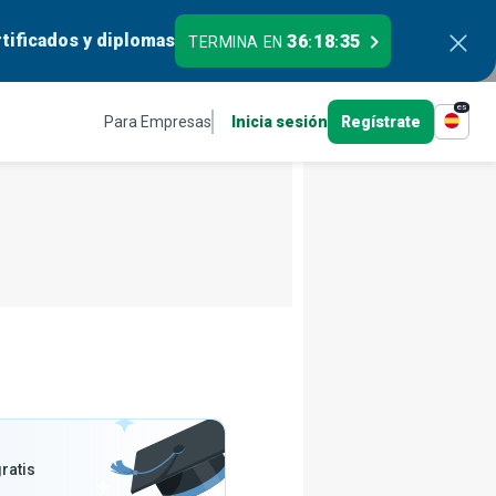
tificados y diplomas
36
18
34
TERMINA EN
:
:
es
Para Empresas
Inicia sesión
Regístrate
ratis