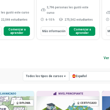
3,796
personas les gustó este
 les gustó este curso
curso
22,046 estudiantes
6-10 h
275,542 estudiantes
Aprenderás Cómo
Ap
Comenzar a
Comenzar a
n
Más información
M
aprender
aprender
gnificado de
Identificar las principales
unión
escuelas de pensamiento psic...
Describir las principales áreas de
as tecnologías clave
la psicología y cómo ...
ura
Comparar el condicionamiento
clasificación de las
Ver
clásico, el condicionamient...
.
Leer más
Explicar los diferentes estados
de conciencia...
Leer más
Todos los tipos de cursos
Español
Todos los tipos de cursos
Todos los idiomas
EL AVANZADO
NIVEL PRINCIPIANTE
Cursos con certificado
Inglés
DIPLOMA
CERTIFICADO
Cursos con diploma
Español