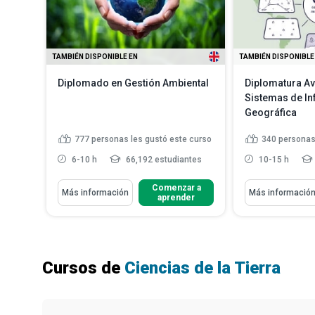
TAMBIÉN DISPONIBLE EN
TAMBIÉN DISPONIBLE
Diplomado en Gestión Ambiental
Diplomatura A
Sistemas de I
Geográfica
777
personas les gustó este curso
340
personas
6-10 h
66,192 estudiantes
10-15 h
Aprenderás Cómo
Aprenderás Cómo
Comenzar a
Más información
Más informació
aprender
Discutir la definición de
Analizar la t
sustentaibilidad
impulsa los s
Identificar la instalación básica
Definir la tec
antes de que se pueda ...
información 
Definir tanto "clima" como
Comparar las 
Cursos de
Ciencias de la Tierra
"tiempo" y explicar cómo se r...
los sistemas 
Explicar el efecto invernadero
mejorado
Leer más