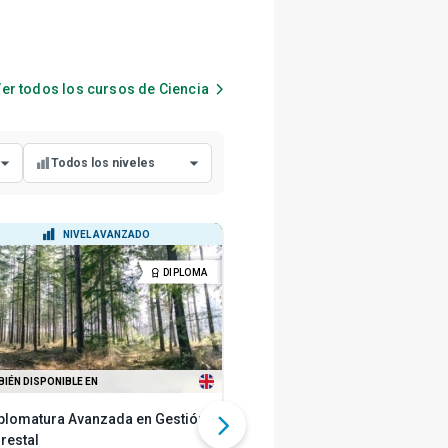
er todos los cursos de
Ciencia
Todos los niveles
Todos los niveles
NIVEL AVANZADO
NIVEL PRINCIPIANTE
Nivel principiante
DIPLOMA
DIP
Nivel intermedio
Nivel avanzado
IÉN DISPONIBLE EN
TAMBIÉN DISPONIBLE EN
plomatura Avanzada en Gestión
Diplomatura en Anatomía y
restal
Fisiología Humana