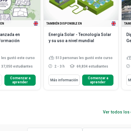
 EN
TAMBIÉN DISPONIBLE EN
TAMB
vanzada en
Energía Solar - Tecnología Solar
Di
nformación
y su uso a nivel mundial
Ge
 les gustó este curso
513
personas les gustó este curso
37,050 estudiantes
2 - 3 h
69,834 estudiantes
Aprenderás Cómo
Ap
Comenzar a
Comenzar a
n
Más información
M
aprender
aprender
ecnología que
Identificar los usos de la energía
istemas de infor...
solar
nología de
Describir los sistemas
geográfica
fotovoltaicos y de energía solar ...
diferencias entre
Analizar el uso doméstico,
Ver todos los
d...
Leer más
comercial e indust...
Leer más