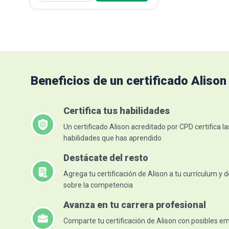
Resumir las visiones antiguas y
modernas de la astronomí...
Describir la estructura del
sistema solar
Describir las órbitas de los
planetas
Leer más
Beneficios de un certificado Alison
Certifica tus habilidades
Un certificado Alison acreditado por CPD certifica la
habilidades que has aprendido
Destácate del resto
Agrega tu certificación de Alison a tu currículum y 
sobre la competencia
Avanza en tu carrera profesional
Comparte tu certificación de Alison con posibles 