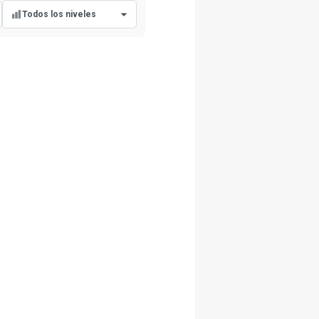
Todos los niveles
Todos los niveles
Nivel principiante
Nivel intermedio
Nivel avanzado