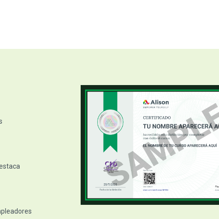
s
destaca
empleadores