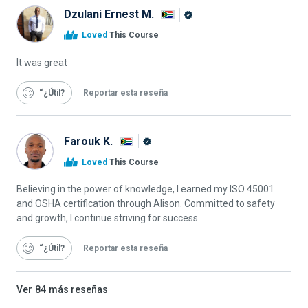
Dzulani Ernest M.
Graduado
Loved
This Course
de
Alison
It was great
“¿Útil
Reportar esta reseña
Farouk K.
Graduado
Loved
This Course
de
Alison
Believing in the power of knowledge, I earned my ISO 45001
and OSHA certification through Alison. Committed to safety
and growth, I continue striving for success.
“¿Útil
Reportar esta reseña
Ver
84
más reseñas