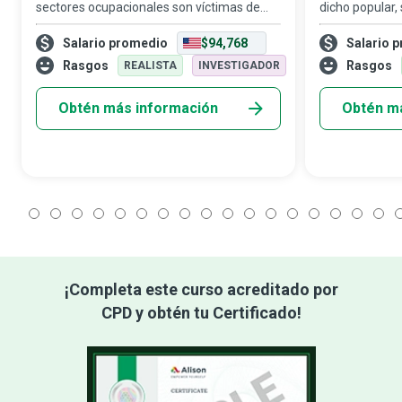
sectores ocupacionales son víctimas de
dicho popular,
diversos tipos y grados de peligros. Y es un
la seguridad e
Salario promedio
$94,768
Salario 
hecho que el fracaso sistémico para
diversos, ya s
implementar políticas y precauciones
plantas de ma
Rasgos
Rasgos
REALISTA
INVESTIGADOR
efectiva
Obtén más información
Obtén m
1
2
3
4
5
6
7
8
9
10
11
12
13
14
15
16
17
1
¡Completa este curso acreditado por
CPD y obtén tu Certificado!