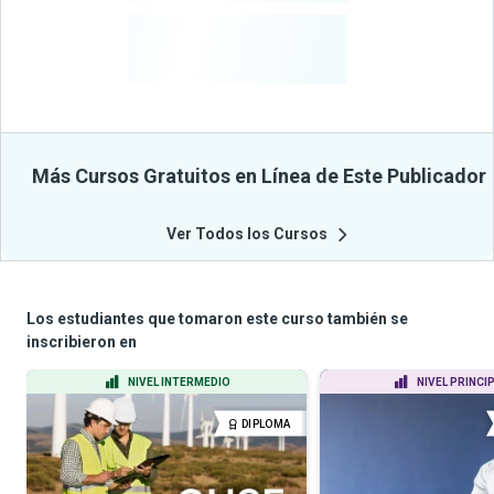
-
Estudiantes
Beneficiados
Con Sus
Cursos
Más Cursos Gratuitos en Línea de Este Publicador
Ver Todos los Cursos
Los estudiantes que tomaron este curso también se
inscribieron en
NIVEL INTERMEDIO
NIVEL PRINCI
DIPLOMA