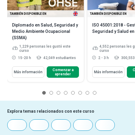
TAMBIÉN DISPONIBLE EN
TAMBIÉN DISPONIBLE EN
Diplomado en Salud, Seguridad y
ISO 45001:2018 - Gest
Medio Ambiente Ocupacional
Seguridad y Salud en 
(SSMA)
1,229
personas les gustó este
4,552
personas les g
curso
curso
15-20 h
42,049 estudiantes
2 - 3 h
300,553
Comenzar a
C
Más información
Más información
aprender
1
2
3
4
5
6
7
8
Explora temas relacionados con este curso