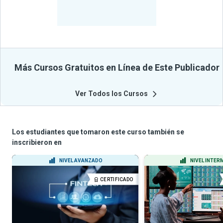
Beneficiados
Con Sus
Cursos
Más Cursos Gratuitos en Línea de Este Publicador
Ver Todos los Cursos
Los estudiantes que tomaron este curso también se
inscribieron en
NIVEL AVANZADO
NIVEL INTER
CERTIFICADO