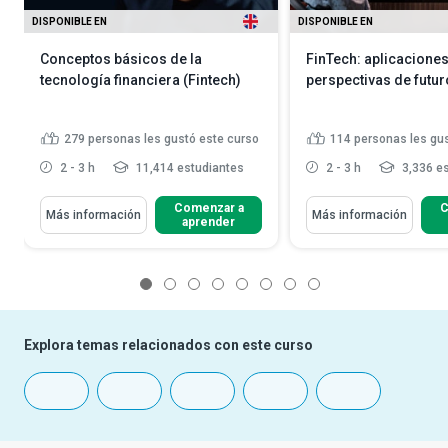
DISPONIBLE EN
DISPONIBLE EN
Conceptos básicos de la
FinTech: aplicaciones
tecnología financiera (Fintech)
perspectivas de futur
279
personas les gustó este curso
114
personas les gu
2 - 3 h
11,414 estudiantes
2 - 3 h
3,336 es
Comenzar a
C
Más información
Más información
aprender
1
2
3
4
5
6
7
8
Explora temas relacionados con este curso