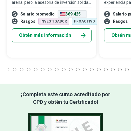
arena, pero la asesoría de inversión sólida
experiencia p
es tan atemporal como el océano. Los
en el camino c
Salario promedio
$69,425
Salario 
analistas financieros evalúan
ejecutivos, sup
oportunidades de inversión y guían a
financiera de
Rasgos
Rasgos
INVESTIGADOR
PROACTIVO
empresas y perso
Obtén más información
Obtén m
1
2
3
4
5
6
7
8
9
10
11
12
13
14
15
16
17
18
¡Completa este curso acreditado por
CPD y obtén tu Certificado!