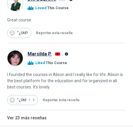
Graduado
Loved
This Course
de
Alison
Great course
“¿Útil
Reportar esta reseña
Marsilda P.
Graduado
Liked
This Course
de
Alison
I founded the courses in Alison and I really like for life. Alison is
the best platform for the education and for organized in all
best courses. It’s lovely.
“¿Útil
1
Reportar esta reseña
Ver
23
más reseñas