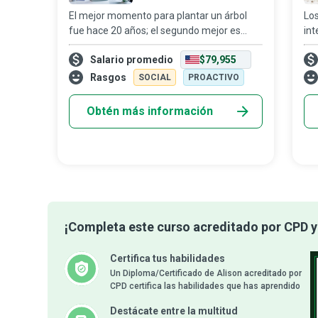
El mejor momento para plantar un árbol
Los
fue hace 20 años; el segundo mejor es
int
ahora. Los emprendedores ecológicos
com
Salario promedio
$79,955
surgen donde los gobiernos y la sociedad
min
no han sabido enfrentar de forma efectiva
pro
Rasgos
SOCIAL
PROACTIVO
los
c
Obtén más información
¡Completa este curso acreditado por CPD y 
Certifica tus habilidades
Un Diploma/Certificado de Alison acreditado por
CPD certifica las habilidades que has aprendido
Destácate entre la multitud