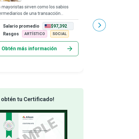
 mayoristas sirven como los sabios
Los gerentes de área li
ermediarios de una transacción
ejemplo. Su objetivo es 
ercial. Trabajan con fabricantes y
de ventas y ganancias p
Salario promedio
$97,392
Salario promedio
oristas para facilitar el flujo fluido de
zona asignada, y motiva
ductos desde el taller hasta la mesa del
que las alcancen o inclu
Rasgos
Rasgos
ARTÍSTICO
SOCIAL
REALIS
Obtén más información
Obtén más info
obtén tu Certificado!