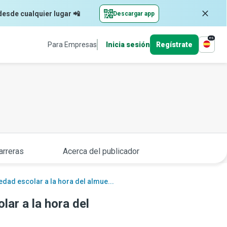
desde cualquier lugar 📲
Descargar app
es
Para Empresas
Inicia sesión
Regístrate
arreras
Acerca del publicador
edad escolar a la hora del almue...
lar a la hora del