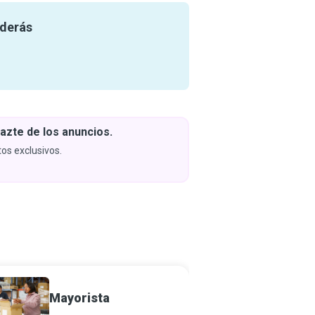
nderás
azte de los anuncios.
Descar
y apren
os exclusivos.
Próximam
Mayorista
Gerent