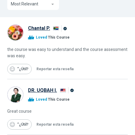
Most Relevant
Chantal P.
Graduado
Loved
This Course
de
Alison
the course was easy to understand and the course assessment
was easy.
“¿Útil
Reportar esta reseña
DR. UQBAH I.
Graduado
Loved
This Course
de
Alison
Great course
“¿Útil
Reportar esta reseña