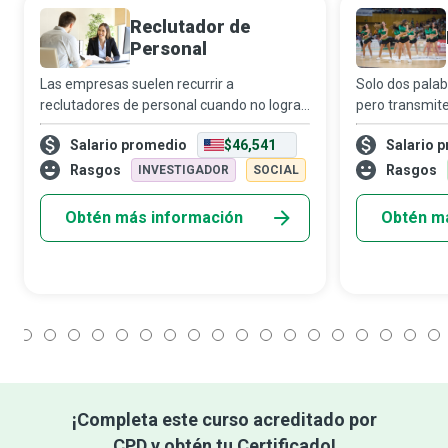
Reclutador de
Personal
Las empresas suelen recurrir a
Solo dos palab
reclutadores de personal cuando no logran
pero transmite
encontrar por sí mismas a la persona
Las porristas
Salario promedio
$46,541
Salario 
adecuada para un puesto. Los
movimientos c
reclutadores con iniciativa se encargan de
cánticos pega
Rasgos
Rasgos
INVESTIGADOR
SOCIAL
buscar, contactar,
Obtén más información
Obtén m
1
2
3
4
5
6
7
8
9
10
11
12
13
14
15
16
17
18
¡Completa este curso acreditado por
CPD y obtén tu Certificado!