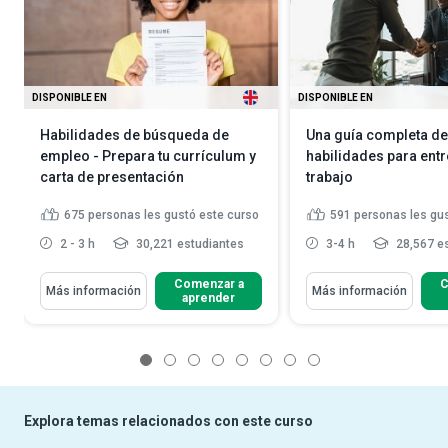
DISPONIBLE EN
DISPONIBLE EN
Habilidades de búsqueda de
Una guía completa de
empleo - Prepara tu currículum y
habilidades para entr
carta de presentación
trabajo
675
personas les gustó este curso
591
personas les gu
2 - 3 h
30,221 estudiantes
3-4 h
28,567 e
Comenzar a
C
Más información
Más información
aprender
1
2
3
4
5
6
7
8
Explora temas relacionados con este curso