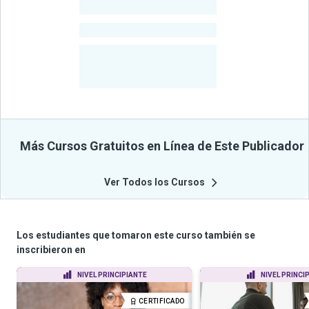
-
Estudiantes
-
Cursos
-
Estudiantes
Beneficiados
Con Sus
Cursos
Más Cursos Gratuitos en Línea de Este Publicador
Ver Todos los Cursos
Los estudiantes que tomaron este curso también se
inscribieron en
NIVEL PRINCIPIANTE
NIVEL PRINCI
CERTIFICADO