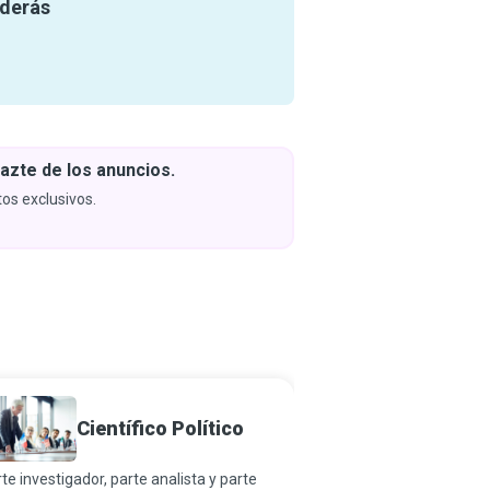
nderás
azte de los anuncios.
Descar
y apren
os exclusivos.
Próximam
Científico Político
Senado
te investigador, parte analista y parte
Como representantes e