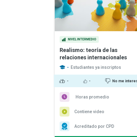
NIVEL INTERMEDIO
Realismo: teoría de las
relaciones internacionales
-
Estudiantes ya inscriptos
-
-
No me intere
Horas promedio
Contiene video
Acreditado por CPD