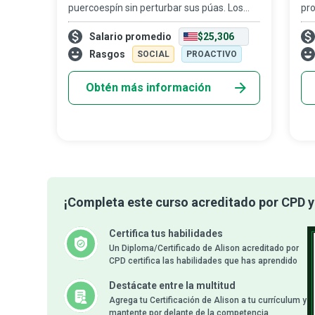
puercoespín sin perturbar sus púas. Los
pro
diplomáticos crean, preservan y reparan
pre
Salario promedio
$25,306
las relaciones entre su Estado-nación y
ado
otros países. Se involucran en diálogos c
mun
Rasgos
SOCIAL
PROACTIVO
Obtén más información
¡Completa este curso acreditado por CPD y 
Certifica tus habilidades
Un Diploma/Certificado de Alison acreditado por
CPD certifica las habilidades que has aprendido
Destácate entre la multitud
Agrega tu Certificación de Alison a tu currículum y
mantente por delante de la competencia