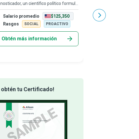
nosticador, un científico político formula
respectivas circunscripc
guntas objetivas y busca la verdad sin
nacional, los senadores 
Salario promedio
$125,350
Salario promedio
rnos sobre las conductas de los líderes
responsabilidad de exp
diales. Estudia todos l
con integridad los valo
Rasgos
Rasgos
SOCIAL
PROACTIVO
SOCIAL
Obtén más información
Obtén más info
obtén tu Certificado!