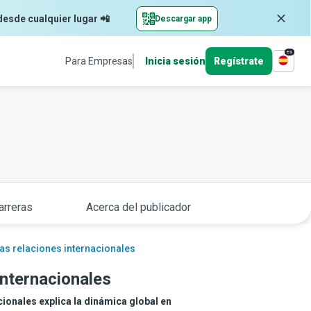
desde cualquier lugar 📲
Descargar app
es
Para Empresas
Inicia sesión
Regístrate
arreras
Acerca del publicador
las relaciones internacionales
internacionales
cionales explica la dinámica global en