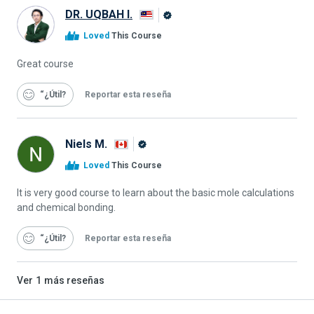
DR. UQBAH I.
Graduado
Loved
This Course
de
Alison
Great course
“¿Útil
Reportar esta reseña
Niels M.
Graduado
Loved
This Course
de
Alison
It is very good course to learn about the basic mole calculations
and chemical bonding.
“¿Útil
Reportar esta reseña
Ver
1
más reseñas