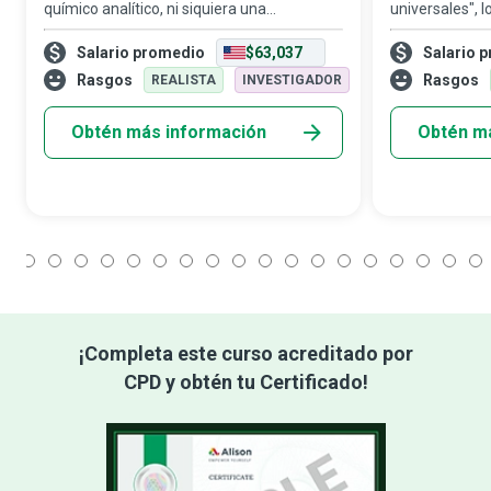
químico analítico, ni siquiera una
universales", 
nanopartícula, ni demasiado grande, como
aplican los pri
Salario promedio
$63,037
Salario 
las complejidades que implican contribuir a
biología, físi
distintos aspectos de la vida diaria, como la
y desarrollo 
Rasgos
Rasgos
REALISTA
INVESTIGADOR
productos
Obtén más información
Obtén m
1
2
3
4
5
6
7
8
9
10
11
12
13
14
15
16
17
18
¡Completa este curso acreditado por
CPD y obtén tu Certificado!