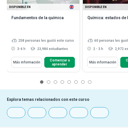
DISPONIBLE EN
DISPONIBLE EN
Fundamentos de la química
Química: estados de 
258
personas les gustó este curso
60
personas les gust
3-4 h
23,984 estudiantes
2 - 3 h
2,972 es
Comenzar a
C
Más información
Más información
aprender
1
2
3
4
5
6
7
8
Explora temas relacionados con este curso