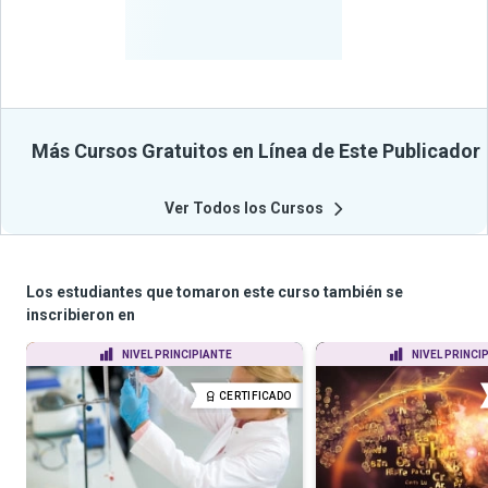
-
Estudiantes
Beneficiados
Con Sus
Cursos
Más Cursos Gratuitos en Línea de Este Publicador
Ver Todos los Cursos
Los estudiantes que tomaron este curso también se
inscribieron en
NIVEL PRINCIPIANTE
NIVEL PRINCI
CERTIFICADO