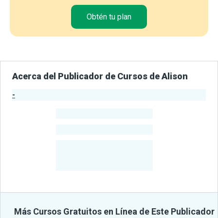
Obtén tu plan
Acerca del Publicador de Cursos de Alison
-
Estadísticas del Publicador
-
Estudiantes
-
Cursos
-
Estudiantes
Beneficiados
Con Sus
Cursos
Más Cursos Gratuitos en Línea de Este Publicador