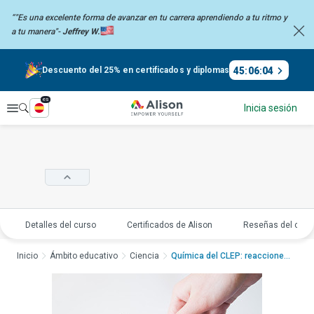
“"Es una excelente forma de avanzar en tu carrera aprendiendo a tu
ritmo y
a tu manera"-
Jeffrey W.
45
:
06
:
04
Descuento del 25% en certificados y diplomas
es
Explorar
Inicia sesión
Detalles del curso
Certificados de Alison
Reseñas del curs
Inicio
Ámbito educativo
Ciencia
Química del CLEP: reacciones ...