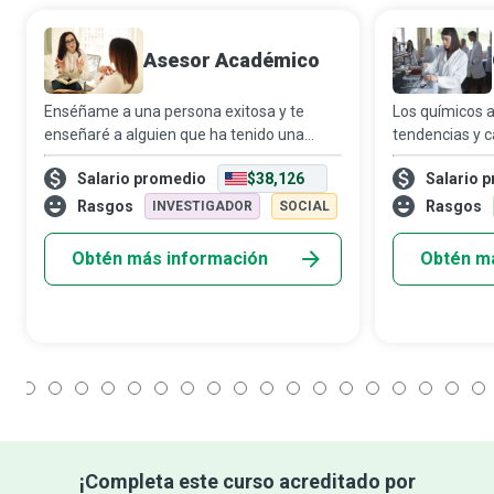
Asesor Académico
Enséñame a una persona exitosa y te
Los químicos a
enseñaré a alguien que ha tenido una
tendencias y 
influencia realmente positiva en su vida;
terrestre, y a
Salario promedio
$38,126
Salario 
una de ellas es un Consejero Académico
gran velocidad
que ayuda a los estudiantes a aprovechar
característica
Rasgos
Rasgos
INVESTIGADOR
SOCIAL
al má
humanos, las p
Obtén más información
Obtén m
1
2
3
4
5
6
7
8
9
10
11
12
13
14
15
16
17
18
¡Completa este curso acreditado por