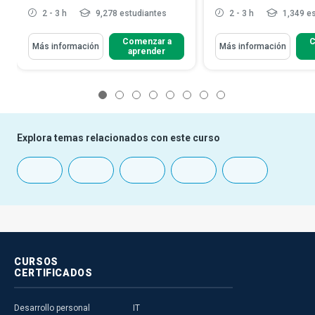
2 - 3 h
9,278 estudiantes
2 - 3 h
1,349 es
Comenzar a
C
Más información
Más información
aprender
1
2
3
4
5
6
7
8
Explora temas relacionados con este curso
CURSOS
CERTIFICADOS
Desarrollo personal
IT