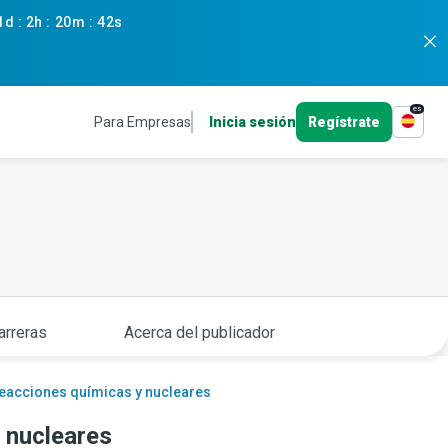
1d
:
2h
:
20m
:
41s
es
Para Empresas
Inicia sesión
Regístrate
arreras
Acerca del publicador
reacciones químicas y nucleares
 nucleares