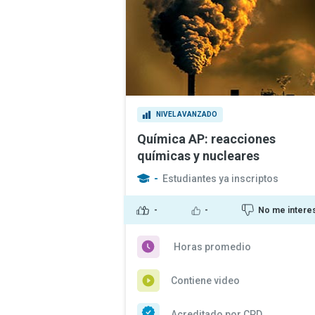
NIVEL AVANZADO
Química AP: reacciones
químicas y nucleares
-
Estudiantes ya inscriptos
-
-
No me intere
Horas promedio
Contiene video
Acreditado por CPD