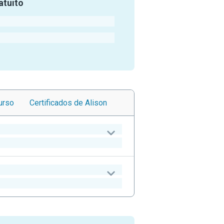
atuito
urso
Certificados
de Alison