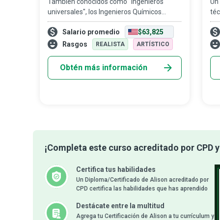
También conocidos como "ingenieros
Un 
universales", los Ingenieros Químicos
téc
aplican los principios de la química, biología,
fre
Salario promedio
$63,825
física y matemáticas en el diseño y
que
desarrollo de una amplia gama de
una
Rasgos
REALISTA
ARTÍSTICO
productos
Obtén más información
¡Completa este curso acreditado por CPD y 
Certifica tus habilidades
Un Diploma/Certificado de Alison acreditado por
CPD certifica las habilidades que has aprendido
Destácate entre la multitud
Agrega tu Certificación de Alison a tu currículum y