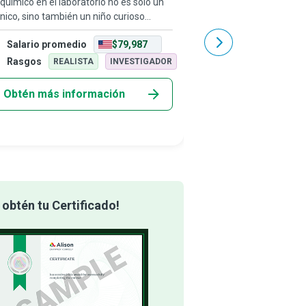
químico en el laboratorio no es solo un
Un Analista de Cambio 
nico, sino también un niño curioso
esfuerza por combatir 
nte a fenómenos naturales misteriosos,
del cambio climático. Ut
Salario promedio
$79,987
Salario promedio
 lo inspiran a investigar y comprender
meteorológicos a largo 
 amplia variedad de interaccione
los patrones climáticos
Rasgos
Rasgos
REALISTA
INVESTIGADOR
INVEST
Tie
Obtén más información
Obtén más info
obtén tu Certificado!