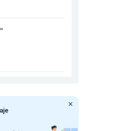
on
aje