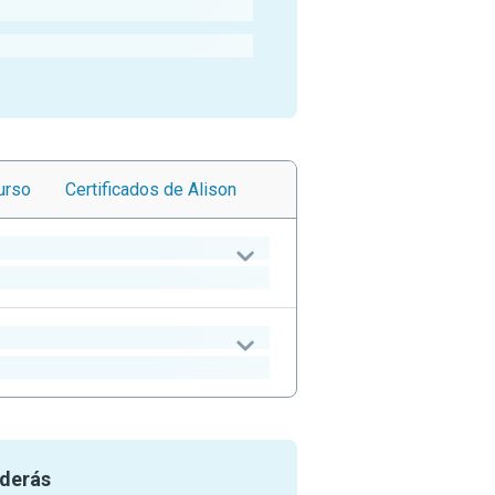
urso
Certificados
de Alison
nderás