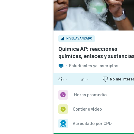
NIVEL AVANZADO
Química AP: reacciones
químicas, enlaces y sustancia
-
Estudiantes ya inscriptos
-
-
No me intere
Horas promedio
Contiene video
Acreditado por CPD