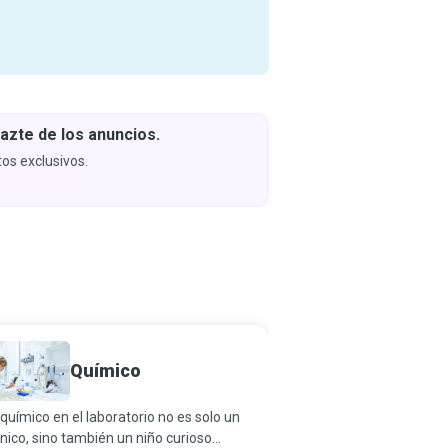
azte de los anuncios.
Descar
y apren
os exclusivos.
Próximam
Químico
Astrof
químico en el laboratorio no es solo un
Una y otra vez, nos pr
nico, sino también un niño curioso
qué verdades cósmicas 