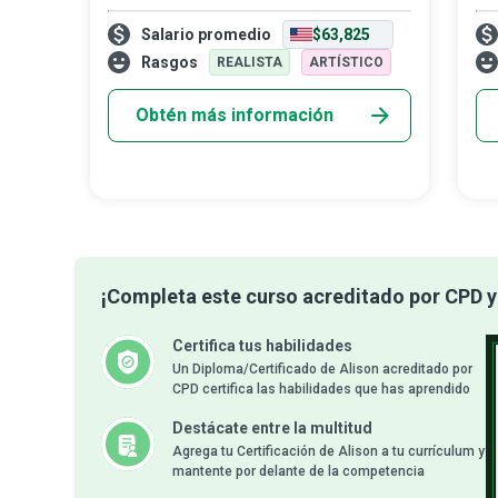
aplican los principios de la química, biología,
fre
Salario promedio
$63,825
física y matemáticas en el diseño y
que
desarrollo de una amplia gama de
una
Rasgos
REALISTA
ARTÍSTICO
productos
Obtén más información
¡Completa este curso acreditado por CPD y 
Certifica tus habilidades
Un Diploma/Certificado de Alison acreditado por
CPD certifica las habilidades que has aprendido
Destácate entre la multitud
Agrega tu Certificación de Alison a tu currículum y
mantente por delante de la competencia