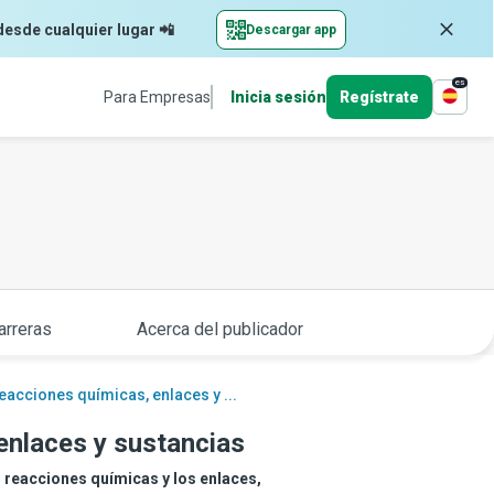
desde cualquier lugar 📲
Descargar app
es
Para Empresas
Inicia sesión
Regístrate
arreras
Acerca del publicador
eacciones químicas, enlaces y ...
enlaces y sustancias
s reacciones químicas y los enlaces,