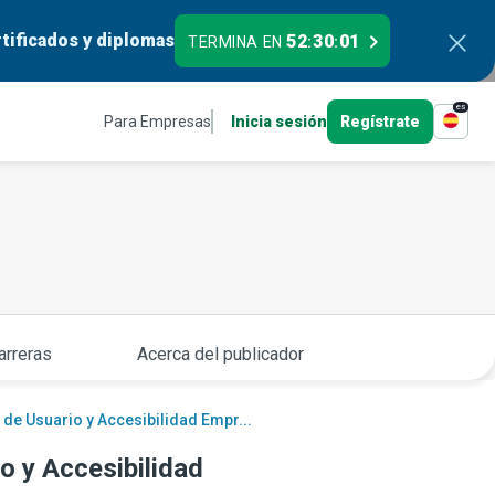
tificados y diplomas
52
30
00
TERMINA EN
:
:
es
Para Empresas
Inicia sesión
Regístrate
arreras
Acerca del publicador
 de Usuario y Accesibilidad Empr...
o y Accesibilidad