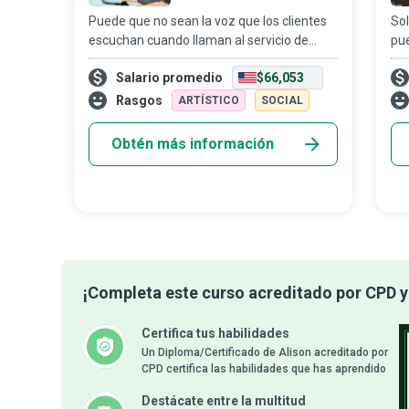
Puede que no sean la voz que los clientes
Sol
escuchan cuando llaman al servicio de
pue
atención o reciben una llamada de una
des
Salario promedio
$66,053
empresa, pero los gerentes de centro de
ab
llamadas son quienes garantizan el buen
otr
Rasgos
ARTÍSTICO
SOCIAL
fu
Obtén más información
¡Completa este curso acreditado por CPD y 
Certifica tus habilidades
Un Diploma/Certificado de Alison acreditado por
CPD certifica las habilidades que has aprendido
Destácate entre la multitud