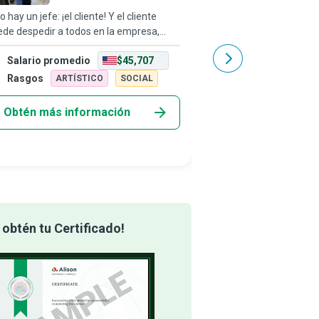
o hay un jefe: ¡el cliente! Y el cliente
No todos los héroes usa
de despedir a todos en la empresa,
agentes de ventas de s
de el presidente del consejo hacia
para ayudar a sus client
Salario promedio
$45,707
Salario promedio
ajo, simplemente gastando su dinero en
Actúan como intermediar
o lugar. Los Gerentes de servicio al
las compañías asegura
Rasgos
Rasgos
ARTÍSTICO
SOCIAL
INVEST
asegurarse d
Obtén más información
Obtén más info
obtén tu Certificado!