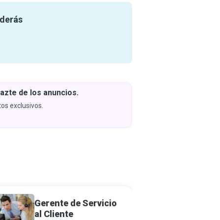
nderás
azte de los anuncios.
Descar
y apren
os exclusivos.
Próximam
Gerente de Servicio
Agente
al Cliente
Segur