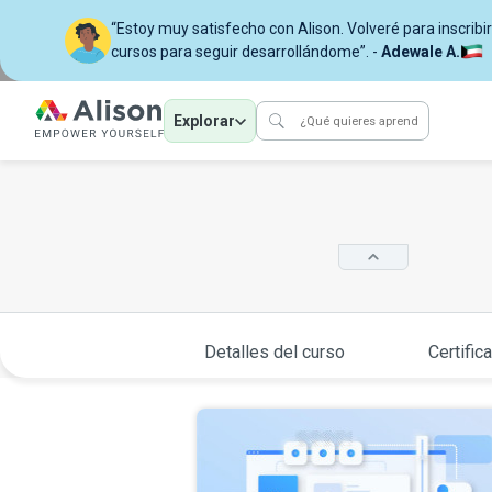
“Estoy muy satisfecho con Alison. Volveré para inscri
cursos para seguir desarrollándome”. -
Adewale A.
Explorar
Detalles del curso
Certific