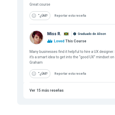
Great course
“¿Útil
Reportar esta reseña
Miss R.
Graduado de Alison
Loved
This Course
Many businesses find it helpful to hire a UX designer. 
it’s a smart idea to get into the “good UX” mindset o
Graham
“¿Útil
Reportar esta reseña
Ver
15
más reseñas