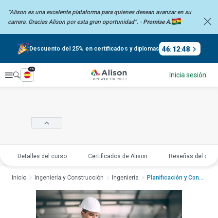
“Alison es una excelente plataforma para quienes desean avanzar en su
carrera.
Gracias Alison por esta gran oportunidad”. -
Promise A.
46
:
12
:
48
Descuento del 25% en certificados y diplomas
es
Explorar
Inicia sesión
Detalles del curso
Certificados de Alison
Reseñas del curs
Inicio
Ingeniería y Construcción
Ingeniería
Planificación y Cont...