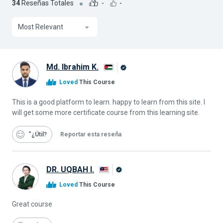
34
Reseñas Totales
-
-
Most Relevant
Md. Ibrahim K.
Graduado
Loved
This Course
de
Alison
This is a good platform to learn. happy to learn from this site. I
will get some more certificate course from this learning site.
“¿Útil
Reportar esta reseña
DR. UQBAH I.
Graduado
Loved
This Course
de
Alison
Great course