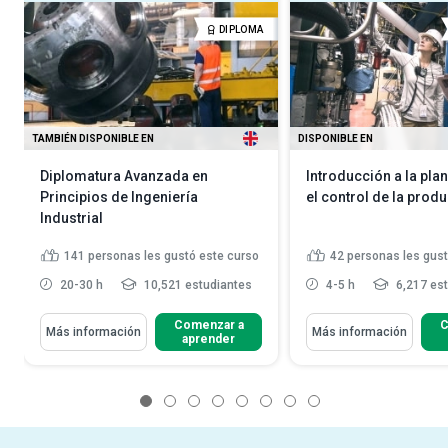
DIPLOMA
TAMBIÉN DISPONIBLE EN
DISPONIBLE EN
Diplomatura Avanzada en
Introducción a la plan
Principios de Ingeniería
el control de la prod
Industrial
141
personas les gustó este curso
42
personas les gust
20-30 h
10,521 estudiantes
4-5 h
6,217 es
Comenzar a
C
Más información
Más información
aprender
1
2
3
4
5
6
7
8