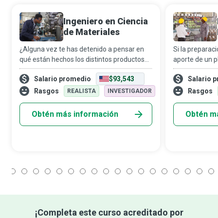
Ingeniero en Ciencia
de Materiales
¿Alguna vez te has detenido a pensar en
Si la preparació
qué están hechos los distintos productos
aporte de un p
que usas a diario, desde cepillos para el
lo que abre la
Salario promedio
$93,543
Salario 
cabello hasta refrigeradores? Los
distintas indu
ingenieros en ciencia de materiales son pro
cronogramas d
Rasgos
Rasgos
REALISTA
INVESTIGADOR
Obtén más información
Obtén m
1
2
3
4
5
6
7
8
9
10
11
12
13
14
15
16
17
18
¡Completa este curso acreditado por