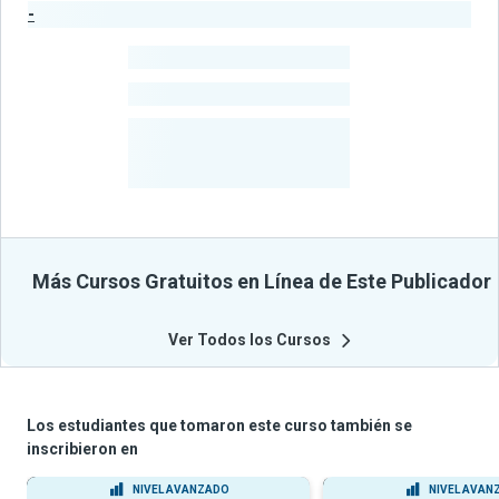
-
Estadísticas del Publicador
-
Estudiantes
-
Cursos
-
Estudiantes
Beneficiados
Con Sus
Cursos
Más Cursos Gratuitos en Línea de Este Publicador
Ver Todos los Cursos
Los estudiantes que tomaron este curso también se
inscribieron en
NIVEL AVANZADO
NIVEL AVAN