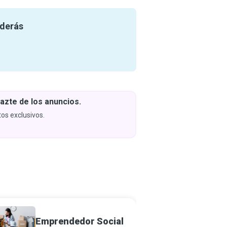
nderás
azte de los anuncios.
Descar
y apren
os exclusivos.
Próximam
Emprendedor Social
Gerent