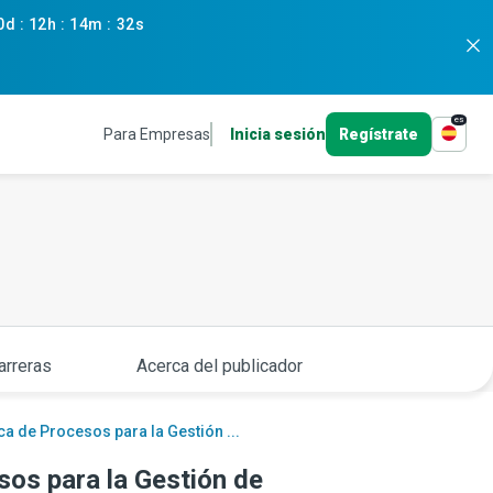
0d
:
12h
:
14m
:
31s
es
Para Empresas
Inicia sesión
Regístrate
arreras
Acerca del publicador
ca de Procesos para la Gestión ...
sos para la Gestión de