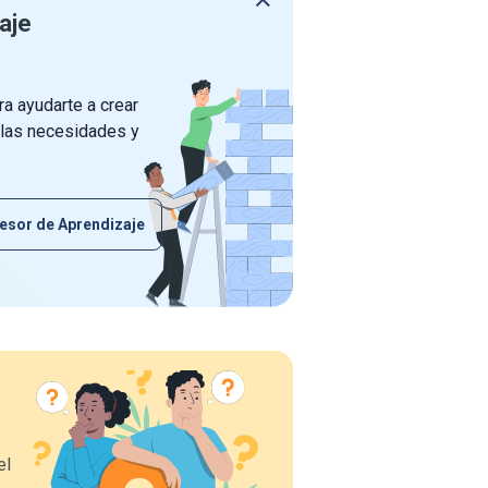
aje
a ayudarte a crear
 las necesidades y
esor de Aprendizaje
el