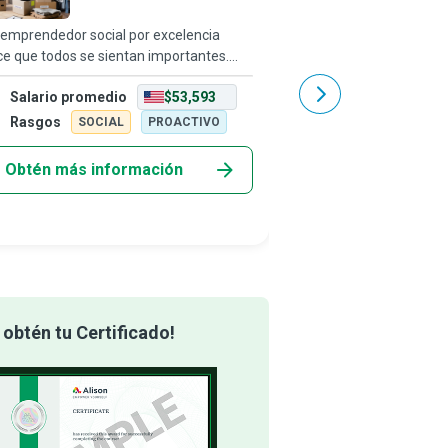
emprendedor social por excelencia
Los Gerentes de Negoci
e que todos se sientan importantes.
cambios organizacional
n personas enfocadas en una misión
pensadores visionarios
Salario promedio
$53,593
Salario promedio
 generan valor social a través de una
estado mental empoder
idad orientada al emprendimiento, que
organización al tratar 
Rasgos
Rasgos
SOCIAL
PROACTIVO
SOCIAL
fi
como copropietarios
Obtén más información
Obtén más info
obtén tu Certificado!