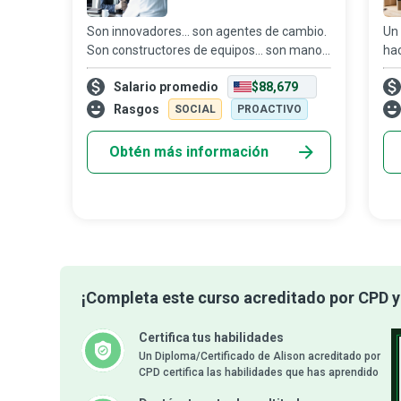
Son innovadores... son agentes de cambio.
Un 
Son constructores de equipos... son manos
hac
que ayudan. Son quienes hacen que las
So
Salario promedio
$88,679
cosas sucedan. Son consultores de gestión
que
que usan análisis de Big Data para a
ent
Rasgos
SOCIAL
PROACTIVO
es 
Obtén más información
¡Completa este curso acreditado por CPD y 
Certifica tus habilidades
Un Diploma/Certificado de Alison acreditado por
CPD certifica las habilidades que has aprendido