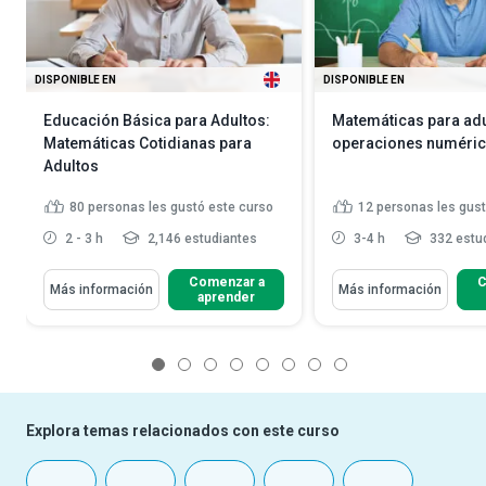
DISPONIBLE EN
DISPONIBLE EN
Educación Básica para Adultos:
Matemáticas para adu
Matemáticas Cotidianas para
operaciones numéri
Adultos
80
personas les gustó este curso
12
personas les gust
2 - 3 h
2,146 estudiantes
3-4 h
332 estu
Comenzar a
C
Más información
Más información
aprender
1
2
3
4
5
6
7
8
Explora temas relacionados con este curso