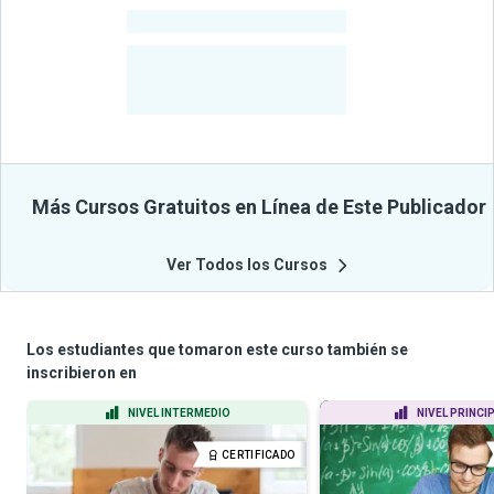
-
Cursos
-
Estudiantes
Beneficiados
Con Sus
Cursos
Más Cursos Gratuitos en Línea de Este Publicador
Ver Todos los Cursos
Los estudiantes que tomaron este curso también se
inscribieron en
NIVEL INTERMEDIO
NIVEL PRINCI
CERTIFICADO