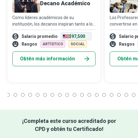
Decano Académico
Como líderes académicos de su
Los Profesores
institución, los decanos inspiran tanto a los
convertirse e
estudiantes como al personal docente a
para quienes 
Salario promedio
$97,500
Salario 
aspirar a más, soñar en grande y alcanzar
creación intel
mayores logros a lo largo de sus vidas.
escénico. Impa
Rasgos
Rasgos
ARTÍSTICO
SOCIAL
en una am
Obtén más información
Obtén m
1
2
3
4
5
6
7
8
9
10
11
12
13
14
15
16
17
18
¡Completa este curso acreditado por
CPD y obtén tu Certificado!