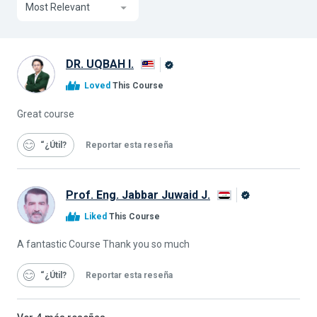
Most Relevant
DR. UQBAH I.
Graduado
Loved
This Course
de
Alison
Great course
“¿Útil
Reportar esta reseña
Prof. Eng. Jabbar Juwaid J.
Graduado
Liked
This Course
de
Alison
A fantastic Course Thank you so much
“¿Útil
Reportar esta reseña