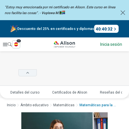
“Estoy muy emocionada por mi certificado en Alison. Este curso en línea
nos facilita las cosas”. -
Vuyiswa M.
40
:
40
:
31
Descuento del 25% en certificados y diplomas
es
Explorar
Inicia sesión
Detalles del curso
Certificados de Alison
Reseñas del curs
Inicio
Ámbito educativo
Matemáticas
Matemáticas para la a...