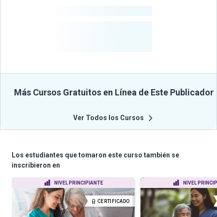
-
Cursos
-
Estudiantes
Beneficiados
Con Sus
Cursos
Más Cursos Gratuitos en Línea de Este Publicador
Ver Todos los Cursos
Los estudiantes que tomaron este curso también se
inscribieron en
NIVEL PRINCIPIANTE
NIVEL PRINCI
CERTIFICADO