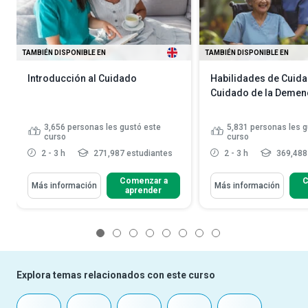
TAMBIÉN DISPONIBLE EN
TAMBIÉN DISPONIBLE EN
Introducción al Cuidado
Habilidades de Cuida
Cuidado de la Demen
3,656
personas les gustó este
5,831
personas les g
curso
curso
2 - 3 h
271,987 estudiantes
2 - 3 h
369,488
Comenzar a
C
Más información
Más información
aprender
1
2
3
4
5
6
7
8
Explora temas relacionados con este curso