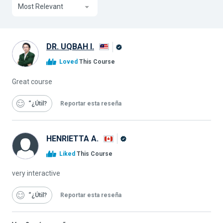
Most Relevant
DR. UQBAH I.
Graduado
Loved
This Course
de
Alison
Great course
“¿Útil
Reportar esta reseña
HENRIETTA A.
Graduado
Liked
This Course
de
Alison
very interactive
“¿Útil
Reportar esta reseña