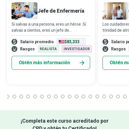
Jefe de Enfermería
Si salvas a una persona, eres un héroe. Si
Los cuidadores
salvas a cientos, eres un jefe de
trinidad de at
enfermería en el corazón del sistema de
paciencia y hab
Salario promedio
$83,333
Salario 
salud. La atención constante al bienestar
persona no es 
general de los pacientes que brinda un bu
la manera en q
Rasgos
Rasgos
REALISTA
INVESTIGADOR
Obtén más información
Obtén m
1
2
3
4
5
6
7
8
9
10
11
12
13
14
15
16
17
18
¡Completa este curso acreditado por
CPD y obtén tu Certificado!