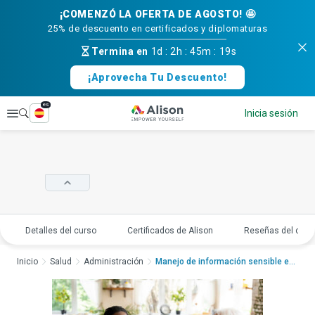
¡COMENZÓ LA OFERTA DE AGOSTO! 🤩
25% de descuento en certificados y diplomaturas
Termina en
1d
:
2h
:
45m
:
18s
¡Aprovecha Tu Descuento!
es
Explorar
Inicia sesión
Detalles del curso
Certificados de Alison
Reseñas del curs
Inicio
Salud
Administración
Manejo de información sensible en el ...