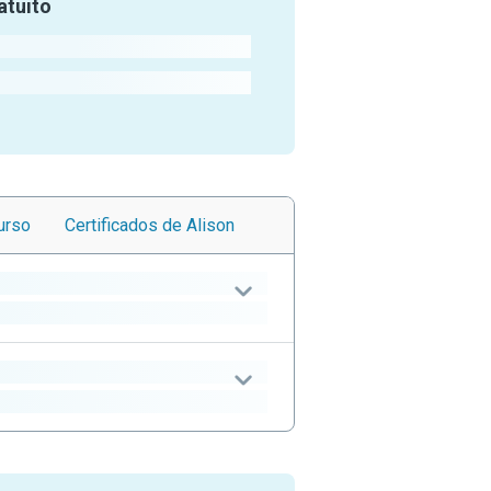
atuito
urso
Certificados
de Alison