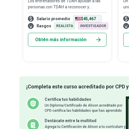
Los entrenadores de TDAH ayudan a las
Un 
personas con TDAH a reconocer y
uno
aprovechar sus superpoderes para que
de
Salario promedio
$45,467
puedan enfrentar de forma más fluida y
pri
gratificante los retos inesperados que la
pre
Rasgos
REALISTA
INVESTIGADOR
vida les pre
ap
Obtén más información
¡Completa este curso acreditado por CPD y 
Certifica tus habilidades
Un Diploma/Certificado de Alison acreditado por
CPD certifica las habilidades que has aprendido
Destácate entre la multitud
Agrega tu Certificación de Alison a tu currículum y