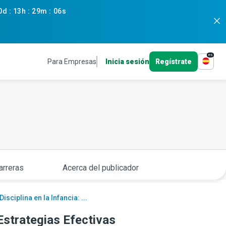
0d
:
13h
:
29m
:
05s
es
Para Empresas
Inicia sesión
Regístrate
arreras
Acerca del publicador
Disciplina en la Infancia: ...
 Estrategias Efectivas