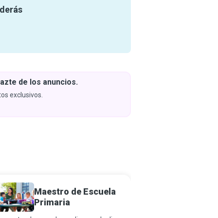
nderás
azte de los anuncios.
Descar
y apren
os exclusivos.
Próximam
Maestro de Escuela
Trabaj
Primaria
Bienest