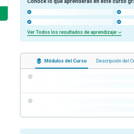
Conoce lo que aprenderás en este curso gr
-
-
-
-
Ver Todos los resultados de aprendizaje
Módulos
del Curso
Descripción
del C
-
-
-
-