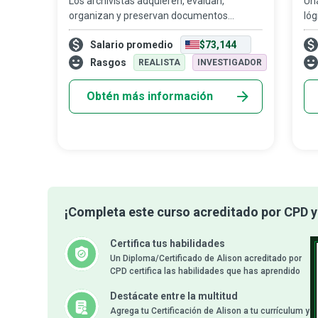
Los archivistas adquieren, evalúan,
Una
organizan y preservan documentos
lóg
valiosos y frágiles, así como otros
der
Salario promedio
$73,144
materiales que poseen un valor histórico y
la 
cultural para personas, organizaciones y
est
Rasgos
REALISTA
INVESTIGADOR
naciones, e
Obtén más información
¡Completa este curso acreditado por CPD y 
Certifica tus habilidades
Un Diploma/Certificado de Alison acreditado por
CPD certifica las habilidades que has aprendido
Destácate entre la multitud
Agrega tu Certificación de Alison a tu currículum y