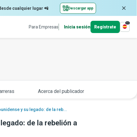
desde cualquier lugar 📲
Descargar app
es
Para Empresas
Inicia sesión
Regístrate
arreras
Acerca del publicador
unidense y su legado: de la reb...
legado: de la rebelión a