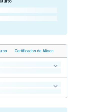
atuito
urso
Certificados
de Alison