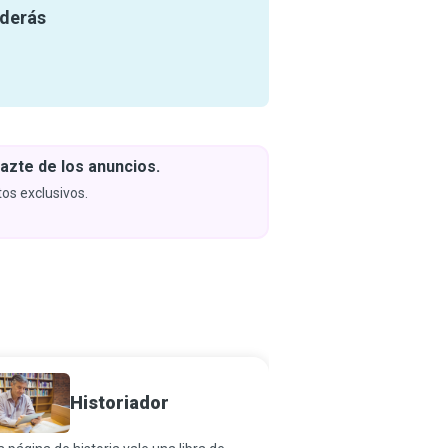
nderás
azte de los anuncios.
Descar
y apren
os exclusivos.
Próximam
Historiador
Geneal