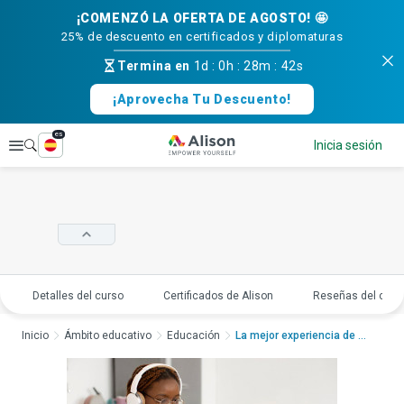
¡COMENZÓ LA OFERTA DE AGOSTO! 🤩
25% de descuento en certificados y diplomaturas
Termina en
1d
:
0h
:
28m
:
41s
¡Aprovecha Tu Descuento!
es
Explorar
Inicia sesión
Detalles del curso
Certificados de Alison
Reseñas del curs
Inicio
Ámbito educativo
Educación
La mejor experiencia de a...