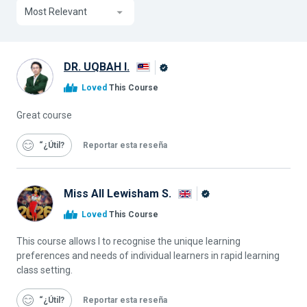
Most Relevant
DR. UQBAH I.
Graduado
Loved
This Course
de
Alison
Great course
“¿Útil
Reportar esta reseña
Miss All Lewisham S.
Graduado
Loved
This Course
de
Alison
This course allows I to recognise the unique learning
preferences and needs of individual learners in rapid learning
class setting.
“¿Útil
Reportar esta reseña