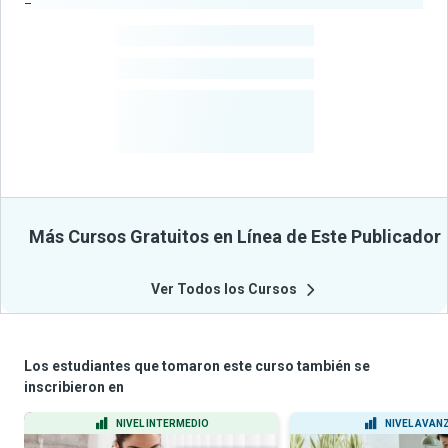
-
Estudiantes
-
Cursos
-
Estudiantes
Beneficiados
Con Sus
Cursos
Más Cursos Gratuitos en Línea de Este Publicador
Ver Todos los Cursos
Los estudiantes que tomaron este curso también se
inscribieron en
NIVEL INTERMEDIO
NIVEL AVAN