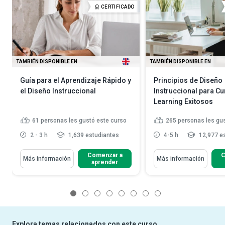
CERTIFICADO
TAMBIÉN DISPONIBLE EN
TAMBIÉN DISPONIBLE EN
Guía para el Aprendizaje Rápido y
Principios de Diseño
el Diseño Instruccional
Instruccional para Cu
Learning Exitosos
61
personas les gustó este curso
265
personas les gu
2 - 3 h
1,639 estudiantes
4-5 h
12,977 e
Comenzar a
C
Más información
Más información
aprender
1
2
3
4
5
6
7
8
Explora temas relacionados con este curso