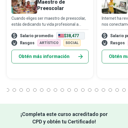
Maestro de
Preescolar
Cuando eliges ser maestro de preescolar,
Internet ha re
estás dedicando tu vida profesional a
nos conectamo
ayudar a que nuestros recursos más
información, 
Salario promedio
$38,477
Salario 
valiosos crezcan y se conviertan en
conocimientos 
personas responsables y con ganas de
geográficas y 
Rasgos
Rasgos
ARTÍSTICO
SOCIAL
aprender. Ens
actual, las
Obtén más información
Obtén m
1
2
3
4
5
6
7
8
9
10
11
12
13
14
15
16
17
18
¡Completa este curso acreditado por
CPD y obtén tu Certificado!