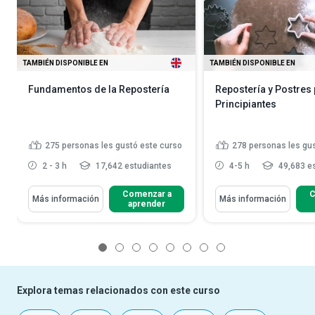
TAMBIÉN DISPONIBLE EN
TAMBIÉN DISPONIBLE EN
Fundamentos de la Repostería
Repostería y Postres
Principiantes
275
personas les gustó este curso
278
personas les gu
2 - 3 h
17,642 estudiantes
4-5 h
49,683 e
Comenzar a
C
Más información
Más información
aprender
1
2
3
4
5
6
7
8
Explora temas relacionados con este curso