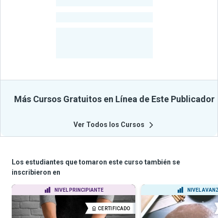
-
Estudiantes
-
Cursos
-
Estudiantes
Beneficiados
Con Sus
Cursos
Más Cursos Gratuitos en Línea de Este Publicador
Ver Todos los Cursos
Los estudiantes que tomaron este curso también se
inscribieron en
NIVEL PRINCIPIANTE
NIVEL AVAN
CERTIFICADO