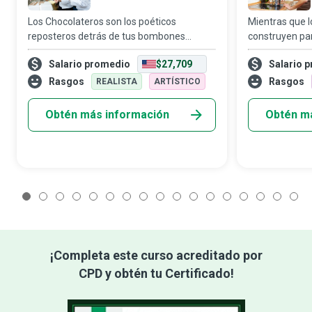
Los Chocolateros son los poéticos
Mientras que lo
reposteros detrás de tus bombones
construyen par
rellenos favoritos, trufas artesanales,
habilidades y 
Salario promedio
$27,709
Salario 
chocolate amargo gourmet, deliciosos
casa las que 
fudges y pasteles de boda cubiertos con
casa habitable
Rasgos
Rasgos
REALISTA
ARTÍSTICO
chocolate con l
Obtén más información
Obtén m
1
2
3
4
5
6
7
8
9
10
11
12
13
14
15
16
1
¡Completa este curso acreditado por
CPD y obtén tu Certificado!