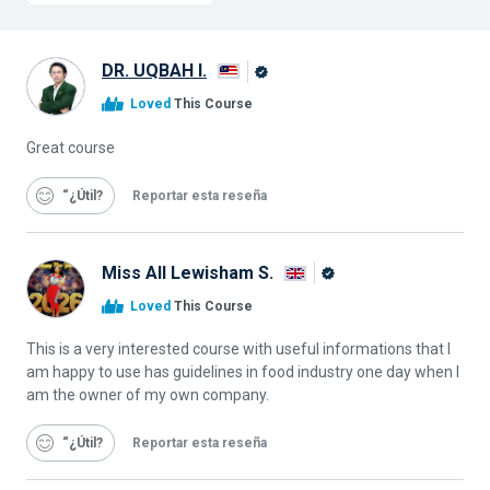
DR. UQBAH I.
Graduado
Loved
This Course
de
Alison
Great course
“¿Útil
Reportar esta reseña
Miss All Lewisham S.
Graduado
Loved
This Course
de
Alison
This is a very interested course with useful informations that I
am happy to use has guidelines in food industry one day when I
am the owner of my own company.
“¿Útil
Reportar esta reseña