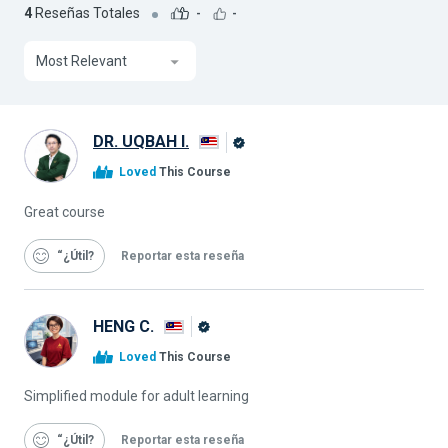
4
Reseñas Totales
-
-
Most Relevant
DR. UQBAH I.
Graduado
Loved
This Course
de
Alison
Great course
“¿Útil
Reportar esta reseña
HENG C.
Graduado
Loved
This Course
de
Alison
Simplified module for adult learning
“¿Útil
Reportar esta reseña