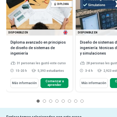
DIPLOMA
DISPONIBLE EN
DISPONIBLE EN
Diploma avanzado en principios
Diseño de sistemas 
de diseño de sistemas de
ingeniería: técnicas
ingeniería
y simulaciones
31
personas les gustó este curso
28
personas les gust
15-20 h
5,393 estudiantes
3-4 h
2,923 es
Comenzar a
C
Más información
Más información
aprender
1
2
3
4
5
6
7
8