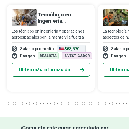
Tecnólogo en
Ingeniería
Aeroespacial y
Los técnicos en ingeniería y operaciones
La tecnología 
Operaciones
aeroespaciales son la mente y la fuerza
aspectos de nu
detrás del impecable rendimiento de cada
hacer café hast
Salario promedio
$68,570
Salario 
avión, nave espacial o misil que ha surcado
comunicarnos 
el cielo. Colaboran en el aseguram
del mundo. Los
Rasgos
Rasgos
REALISTA
INVESTIGADOR
Obtén más información
Obtén m
1
2
3
4
5
6
7
8
9
10
11
12
13
14
15
16
17
18
¡Completa este curso acreditado por