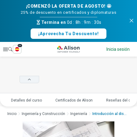
¡COMENZÓ LA OFERTA DE AGOSTO! 🤩
25% de descuento en certificados y diplomaturas
Termina en
0d
:
8h
:
9m
:
29s
¡Aprovecha Tu Descuento!
es
Explorar
Inicia sesión
Detalles del curso
Certificados de Alison
Reseñas del curs
Inicio
Ingeniería y Construcción
Ingeniería
Introducción al dise...