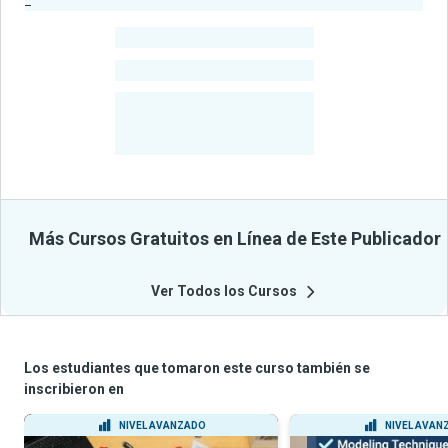
-
Estudiantes
-
Cursos
-
Estudiantes
Beneficiados
Con Sus
Cursos
Más Cursos Gratuitos en Línea de Este Publicador
Ver Todos los Cursos
Los estudiantes que tomaron este curso también se
inscribieron en
NIVEL AVANZADO
NIVEL AVAN