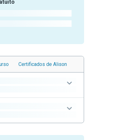
atuito
urso
Certificados
de Alison