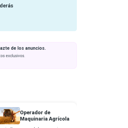
nderás
azte de los anuncios.
Descar
y apren
os exclusivos.
Próximam
Operador de
Técnic
Maquinaria Agrícola