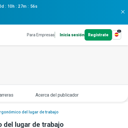
0d
:
10h
:
27m
:
55s
es
Para Empresas
Inicia sesión
Regístrate
arreras
Acerca del publicador
ergonómico del lugar de trabajo
 del lugar de trabajo