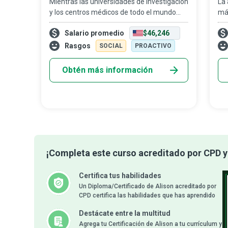
Mientras las universidades de investigación
La 
y los centros médicos de todo el mundo
más
continúan haciendo enormes avances en
sus
Salario promedio
$46,246
innovación biomédica, existe una brecha
Dad
ampliamente reconocida entre la ciencia
qu
Rasgos
SOCIAL
PROACTIVO
Obtén más información
¡Completa este curso acreditado por CPD y 
Certifica tus habilidades
Un Diploma/Certificado de Alison acreditado por
CPD certifica las habilidades que has aprendido
Destácate entre la multitud
Agrega tu Certificación de Alison a tu currículum y