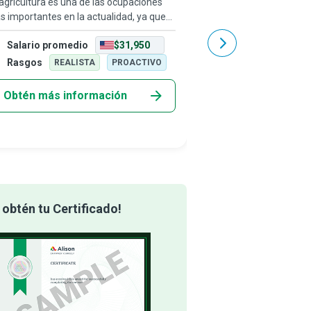
agricultura es una de las ocupaciones
Cuando escuchamos la p
 importantes en la actualidad, ya que
las primeras carreras qu
 diversos productos sostienen la vida.
mente son las de médic
Salario promedio
$31,950
Salario promedio
o que tradicionalmente es un sector
investigadores académi
e requiere mucha mano de obra, quie
otra carrera importante
Rasgos
Rasgos
REALISTA
PROACTIVO
REALIS
Obtén más información
Obtén más info
obtén tu Certificado!